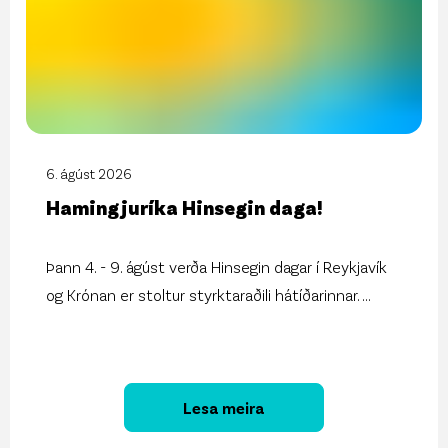
6. ágúst 2026
Hamingjuríka Hinsegin daga!
Þann 4. - 9. ágúst verða Hinsegin dagar í Reykjavík
og Krónan er stoltur styrktaraðili hátíðarinnar.
...
Lesa meira