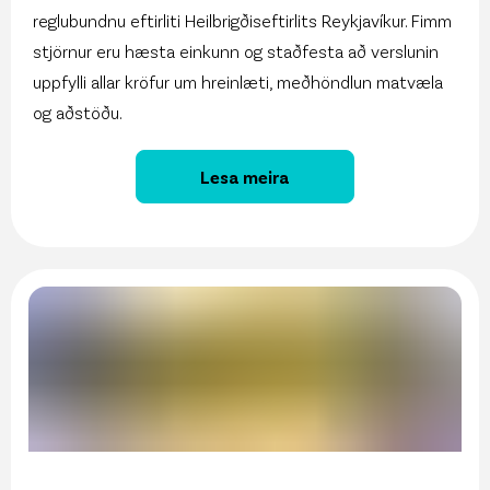
reglubundnu eftirliti Heilbrigðiseftirlits Reykjavíkur. Fimm
stjörnur eru hæsta einkunn og staðfesta að verslunin
uppfylli allar kröfur um hreinlæti, meðhöndlun matvæla
og aðstöðu.
Lesa meira