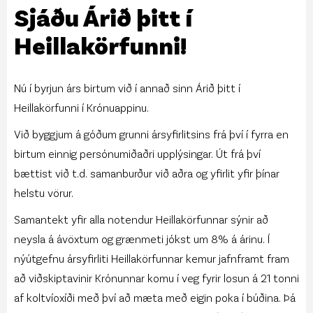
Sjáðu Árið þitt í
Heillakörfunni!
Nú í byrjun árs birtum við í annað sinn
Árið þitt í
Heillakörfunni
í Krónuappinu.
Við byggjum á góðum grunni ársyfirlitsins frá því í fyrra en
birtum einnig persónumiðaðri upplýsingar. Út frá því
bættist við t.d. samanburður við aðra og yfirlit yfir þínar
helstu vörur.
Samantekt yfir alla notendur Heillakörfunnar sýnir að
neysla á ávöxtum og grænmeti jókst um 8% á árinu. Í
nýútgefnu ársyfirliti Heillakörfunnar kemur jafnframt fram
að viðskiptavinir Krónunnar komu í veg fyrir losun á 21 tonni
af koltvíoxíði með því að mæta með eigin poka í búðina. Þá