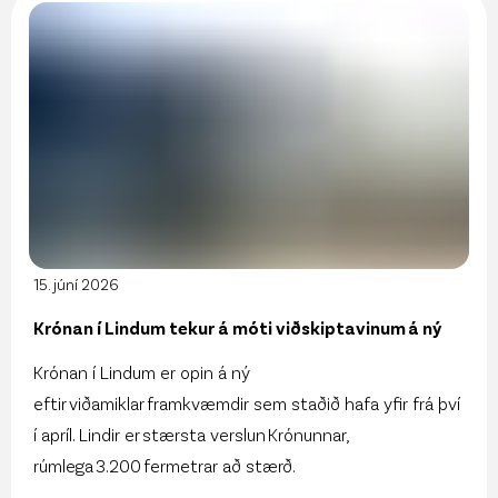
15. júní 2026
Krónan í Lindum tekur á móti viðskiptavinum á ný
Krónan í Lindum er opin á ný
eftir viðamiklar framkvæmdir sem staðið hafa yfir frá því
í apríl. Lindir er stærsta verslun Krónunnar,
rúmlega 3.200 fermetrar að stærð.