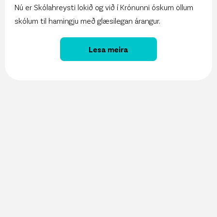
Nú er Skólahreysti lokið og við í Krónunni óskum öllum
skólum til hamingju með glæsilegan árangur.
Lesa meira
27. maí 2026
Vöruúrval Krónunnar aðgengilegt í gegnum
ChatGPT
13. maí 2026
Sjálfbærniskýrsla Krónunnar er komin út!
11. maí 2026
Krónan kynnir Snjallspjallið á Nýsköpunarvikunni!
8. maí 2026
Krónan hlýtur Sjálfbærniásinn í þriðja sinn
6. maí 2026
Nú er opið fyrir umsóknir í Samfélagsstyrk