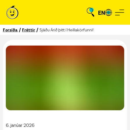
EN
/
/
Forsíða
Fréttir
Sjáðu Árið þitt í Heillakörfunni!
6. janúar 2026