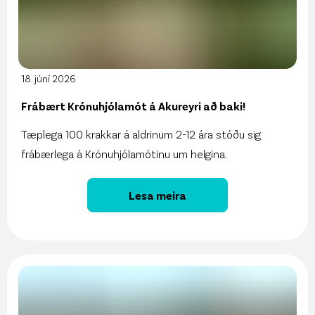
18. júní 2026
Frábært Krónuhjólamót á Akureyri að baki!
Tæplega 100 krakkar á aldrinum 2-12 ára stóðu sig
frábærlega á Krónuhjólamótinu um helgina.
Lesa meira