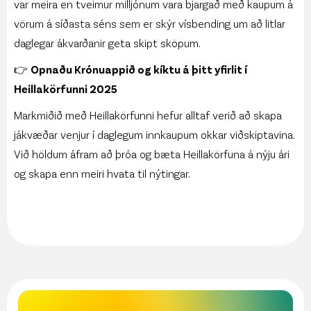
var meira en tveimur milljónum vara bjargað með kaupum á
vörum á síðasta séns sem er skýr vísbending um að litlar
daglegar ákvarðanir geta skipt sköpum.
👉
Opnaðu Krónuappið og kíktu á þitt yfirlit í
Heillakörfunni 2025
Markmiðið með Heillakörfunni hefur alltaf verið að skapa
jákvæðar venjur í daglegum innkaupum okkar viðskiptavina.
Við höldum áfram að þróa og bæta Heillakörfuna á nýju ári
og skapa enn meiri hvata til nýtingar.