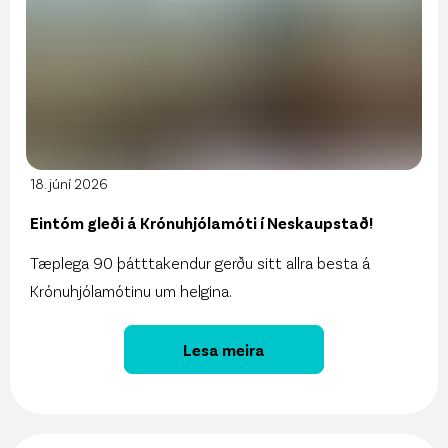
18. júní 2026
Eintóm gleði á Krónuhjólamóti í Neskaupstað!
Tæplega 90 þátttakendur gerðu sitt allra besta á
Krónuhjólamótinu um helgina.
Lesa meira