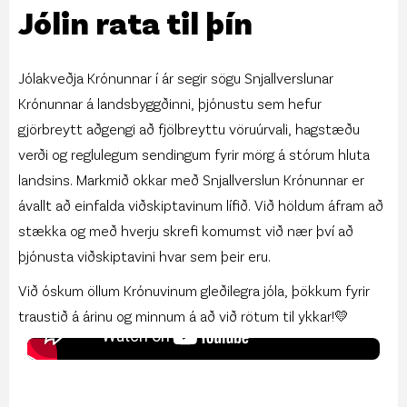
Jólin rata til þín
Jólakveðja Krónunnar í ár segir sögu Snjallverslunar
Krónunnar á landsbyggðinni, þjónustu sem hefur
gjörbreytt aðgengi að fjölbreyttu vöruúrvali, hagstæðu
verði og reglulegum sendingum fyrir mörg á stórum hluta
landsins. Markmið okkar með Snjallverslun Krónunnar er
ávallt að einfalda viðskiptavinum lífið. Við höldum áfram að
stækka og með hverju skrefi komumst við nær því að
þjónusta viðskiptavini hvar sem þeir eru.
Við óskum öllum Krónuvinum gleðilegra jóla, þökkum fyrir
traustið á árinu og minnum á að við rötum til ykkar!💛