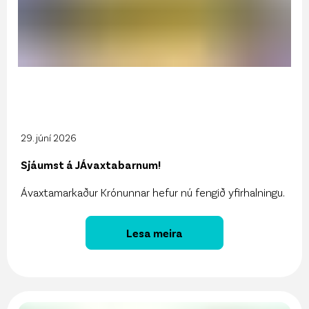
29. júní 2026
Sjáumst á JÁvaxtabarnum!
Ávaxtamarkaður Krónunnar hefur nú fengið yfirhalningu.
Lesa meira