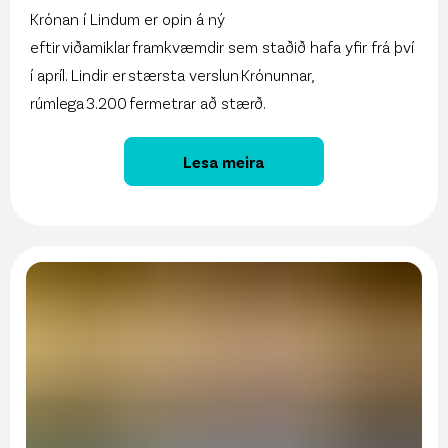
Krónan í Lindum er opin á ný
eftir viðamiklar framkvæmdir sem staðið hafa yfir frá því
í apríl. Lindir er stærsta verslun Krónunnar,
rúmlega 3.200 fermetrar að stærð.
Lesa meira