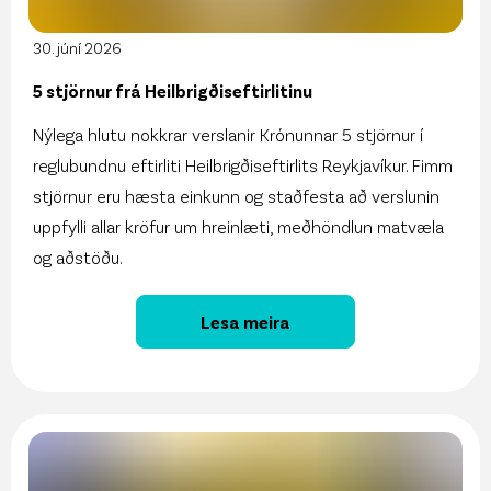
30. júní 2026
5 stjörnur frá Heilbrigðiseftirlitinu
Nýlega hlutu nokkrar verslanir Krónunnar 5 stjörnur í
reglubundnu eftirliti Heilbrigðiseftirlits Reykjavíkur. Fimm
stjörnur eru hæsta einkunn og staðfesta að verslunin
uppfylli allar kröfur um hreinlæti, meðhöndlun matvæla
og aðstöðu.
Lesa meira