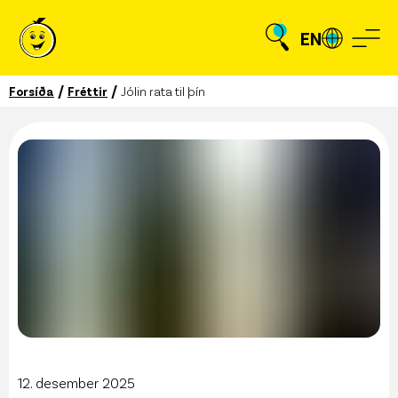
EN
/
/
Forsíða
Fréttir
Jólin rata til þín
12. desember 2025