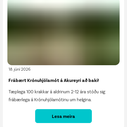
18. júní 2026
Frábært Krónuhjólamót á Akureyri að baki!
Tæplega 100 krakkar á aldrinum 2-12 ára stóðu sig
frábærlega á Krónuhjólamótinu um helgina.
Lesa meira