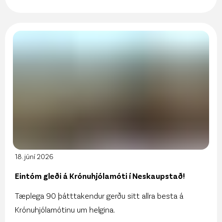
18. júní 2026
Eintóm gleði á Krónuhjólamóti í Neskaupstað!
Tæplega 90 þátttakendur gerðu sitt allra besta á
Krónuhjólamótinu um helgina.