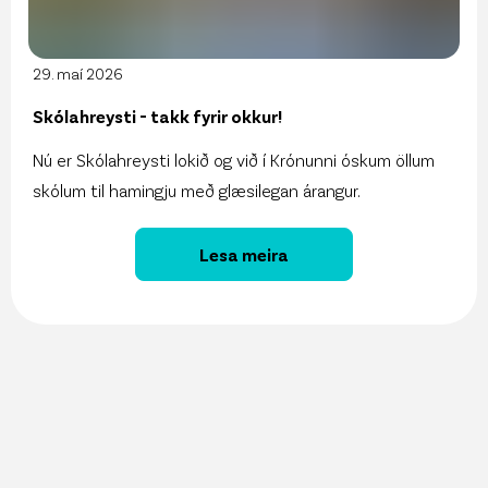
29. maí 2026
Skólahreysti - takk fyrir okkur!
Nú er Skólahreysti lokið og við í Krónunni óskum öllum
skólum til hamingju með glæsilegan árangur.
Lesa meira
27. maí 2026
Vöruúrval Krónunnar aðgengilegt í gegnum
ChatGPT
13. maí 2026
Sjálfbærniskýrsla Krónunnar er komin út!
11. maí 2026