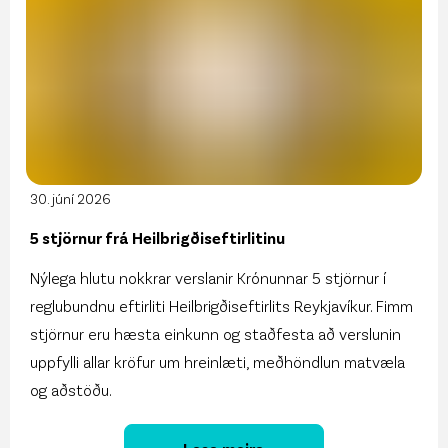
30. júní 2026
5 stjörnur frá Heilbrigðiseftirlitinu
Nýlega hlutu nokkrar verslanir Krónunnar 5 stjörnur í
reglubundnu eftirliti Heilbrigðiseftirlits Reykjavíkur. Fimm
stjörnur eru hæsta einkunn og staðfesta að verslunin
uppfylli allar kröfur um hreinlæti, meðhöndlun matvæla
og aðstöðu.