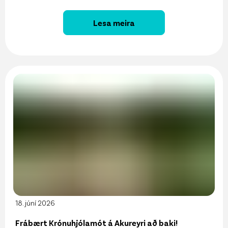
Lesa meira
18. júní 2026
Frábært Krónuhjólamót á Akureyri að baki!