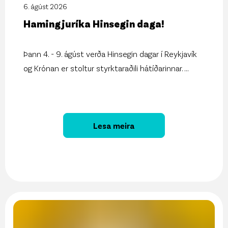
6. ágúst 2026
Hamingjuríka Hinsegin daga!
Þann 4. - 9. ágúst verða Hinsegin dagar í Reykjavík
og Krónan er stoltur styrktaraðili hátíðarinnar.
...
Lesa meira