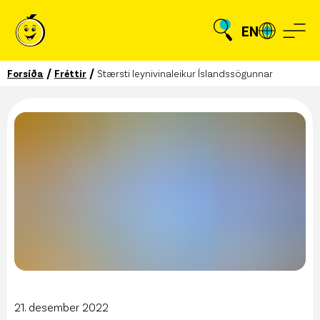
EN
/
/
Forsíða
Fréttir
Stærsti leynivinaleikur Íslandssögunnar
21. desember 2022