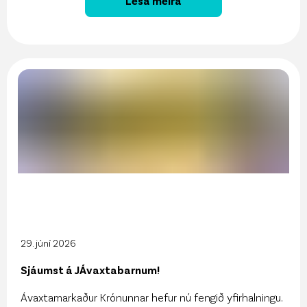
Lesa meira
29. júní 2026
Sjáumst á JÁvaxtabarnum!
Ávaxtamarkaður Krónunnar hefur nú fengið yfirhalningu.