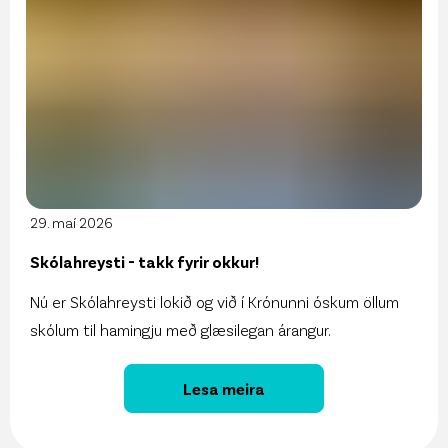
29. maí 2026
Skólahreysti - takk fyrir okkur!
Nú er Skólahreysti lokið og við í Krónunni óskum öllum
skólum til hamingju með glæsilegan árangur.
Lesa meira