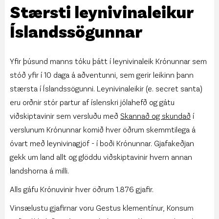
Stærsti leynivinaleikur
Íslandssögunnar
Yfir þúsund manns tóku þátt í leynivinaleik Krónunnar sem
stóð yfir í 10 daga á aðventunni, sem gerir leikinn þann
stærsta í Íslandssögunni. Leynivinaleikir (e. secret santa)
eru orðnir stór partur af íslenskri jólahefð og gátu
viðskiptavinir sem versluðu með
Skannað og skundað
í
verslunum Krónunnar komið hver öðrum skemmtilega á
óvart með leynivinagjöf - í boði Krónunnar. Gjafakeðjan
gekk um land allt og glöddu viðskiptavinir hvern annan
landshorna á milli.
Alls gáfu Krónuvinir hver öðrum 1.876 gjafir.
Vinsælustu gjafirnar voru Gestus klementínur, Konsum