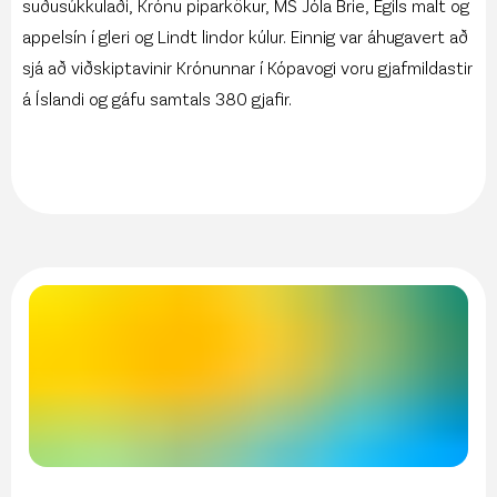
suðusúkkulaði, Krónu piparkökur, MS Jóla Brie, Egils malt og
appelsín í gleri og Lindt lindor kúlur. Einnig var áhugavert að
sjá að viðskiptavinir Krónunnar í Kópavogi voru gjafmildastir
á Íslandi og gáfu samtals 380 gjafir.