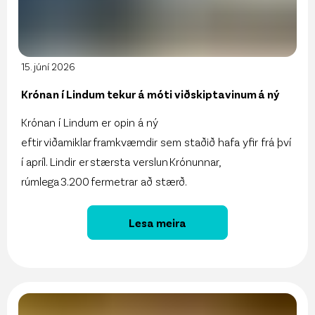
15. júní 2026
Krónan í Lindum tekur á móti viðskiptavinum á ný
Krónan í Lindum er opin á ný
eftir viðamiklar framkvæmdir sem staðið hafa yfir frá því
í apríl. Lindir er stærsta verslun Krónunnar,
rúmlega 3.200 fermetrar að stærð.
Lesa meira