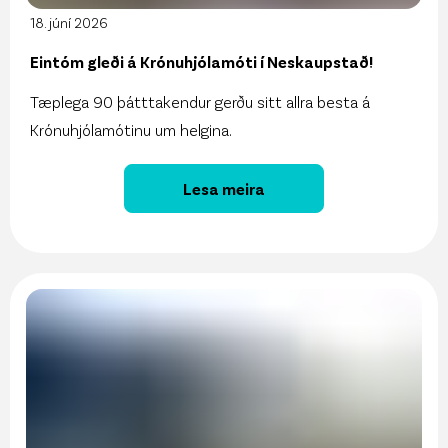
18. júní 2026
Eintóm gleði á Krónuhjólamóti í Neskaupstað!
Tæplega 90 þátttakendur gerðu sitt allra besta á
Krónuhjólamótinu um helgina.
Lesa meira