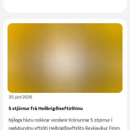
30. júní 2026
5 stjörnur frá Heilbrigðiseftirlitinu
Nýlega hlutu nokkrar verslanir Krónunnar 5 stjörnur í
reglubundnu eftirliti Heilbrigðiseftirlits Reykjavíkur. Fimm