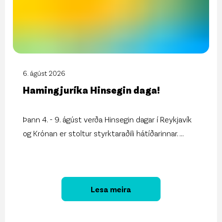
6. ágúst 2026
Hamingjuríka Hinsegin daga!
Þann 4. - 9. ágúst verða Hinsegin dagar í Reykjavík
og Krónan er stoltur styrktaraðili hátíðarinnar.
...
Lesa meira