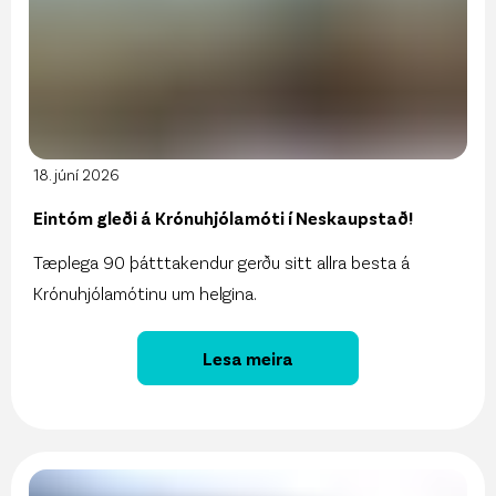
18. júní 2026
Eintóm gleði á Krónuhjólamóti í Neskaupstað!
Tæplega 90 þátttakendur gerðu sitt allra besta á
Krónuhjólamótinu um helgina.
Lesa meira