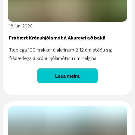
18. júní 2026
Frábært Krónuhjólamót á Akureyri að baki!
Tæplega 100 krakkar á aldrinum 2-12 ára stóðu sig
frábærlega á Krónuhjólamótinu um helgina.
Lesa meira