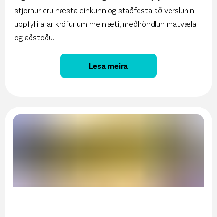
stjörnur eru hæsta einkunn og staðfesta að verslunin
uppfylli allar kröfur um hreinlæti, meðhöndlun matvæla
og aðstöðu.
Lesa meira