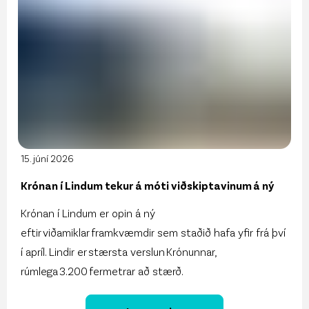
15. júní 2026
Krónan í Lindum tekur á móti viðskiptavinum á ný
Krónan í Lindum er opin á ný
eftir viðamiklar framkvæmdir sem staðið hafa yfir frá því
í apríl. Lindir er stærsta verslun Krónunnar,
rúmlega 3.200 fermetrar að stærð.