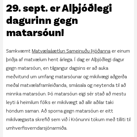
29. sept. er Alþjóðlegi
dagurinn gegn
matarsóun!
Samkvæmt
Matvælaáætlun Sameinuðu Þjóðanna
er einum
þriðja af matvælum hent árlega. Í dag er Alþjóðlegi dagur
gegn matarsóun, en tilgangur dagsins er að auka
meðvitund um umfang matarsóunar og mikilvægi aðgerða
meðal matvælaframleiðanda, smásala og neytenda til að
minnka matarsóun. Þó matarsóun eigi sér stað að mestu
leyti á heimilum fólks er mikilvægt að allir aðilar taki
höndum saman. Að sporna gegn matarsóun er eitt
mikilvægasta skrefið sem við í Krónunni tökum með tilliti til
umhverfisverndarsjónarmiða.