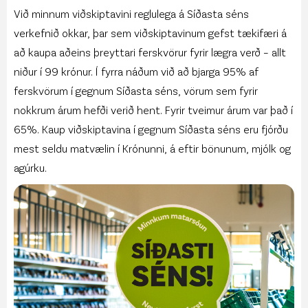
Við minnum viðskiptavini reglulega á Síðasta séns
verkefnið okkar, þar sem viðskiptavinum gefst tækifæri á
að kaupa aðeins þreyttari ferskvörur fyrir lægra verð – allt
niður í 99 krónur. Í fyrra náðum við að bjarga 95% af
ferskvörum í gegnum Síðasta séns, vörum sem fyrir
nokkrum árum hefði verið hent. Fyrir tveimur árum var það í
65%. Kaup viðskiptavina í gegnum Síðasta séns eru fjórðu
mest seldu matvælin í Krónunni, á eftir bönunum, mjólk og
agúrku.