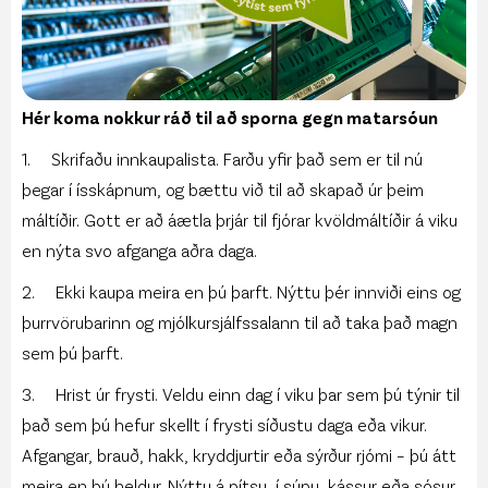
Hér koma nokkur ráð til að sporna gegn matarsóun
1. Skrifaðu innkaupalista. Farðu yfir það sem er til nú
þegar í ísskápnum, og bættu við til að skapað úr þeim
máltíðir. Gott er að áætla þrjár til fjórar kvöldmáltíðir á viku
en nýta svo afganga aðra daga.
2. Ekki kaupa meira en þú þarft. Nýttu þér innviði eins og
þurrvörubarinn og mjólkursjálfssalann til að taka það magn
sem þú þarft.
3.
Hrist úr frysti
. Veldu einn dag í viku þar sem þú týnir til
það sem þú hefur skellt í frysti síðustu daga eða vikur.
Afgangar, brauð, hakk, kryddjurtir eða sýrður rjómi – þú átt
meira en þú heldur. Nýttu á pítsu, í súpu, kássur eða sósur.