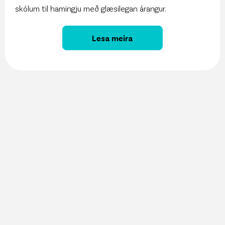
skólum til hamingju með glæsilegan árangur.
Lesa meira
27. maí 2026
Vöruúrval Krónunnar aðgengilegt í gegnum
ChatGPT
13. maí 2026
Sjálfbærniskýrsla Krónunnar er komin út!
11. maí 2026
Krónan kynnir Snjallspjallið á Nýsköpunarvikunni!
8. maí 2026
Krónan hlýtur Sjálfbærniásinn í þriðja sinn
6. maí 2026
Nú er opið fyrir umsóknir í Samfélagsstyrk
Krónunnar!