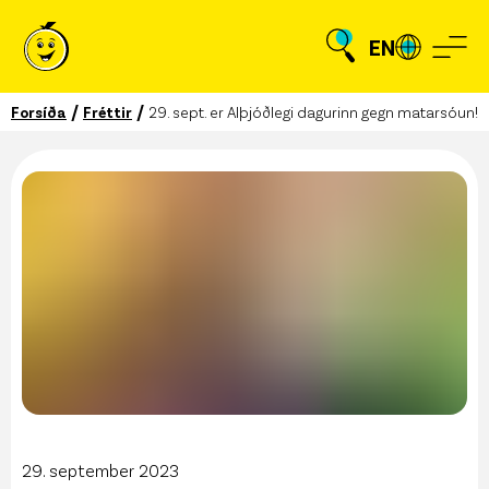
EN
/
/
Forsíða
Fréttir
29. sept. er Alþjóðlegi dagurinn gegn matarsóun!
29. september 2023