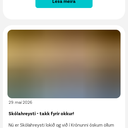
Lesa meira
29. maí 2026
Skólahreysti - takk fyrir okkur!
Nú er Skólahreysti lokið og við í Krónunni óskum öllum