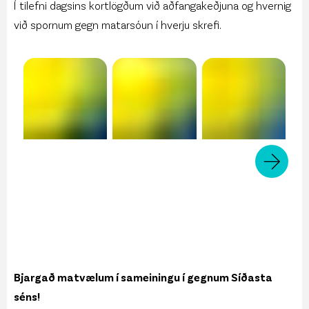
Í tilefni dagsins kortlögðum við aðfangakeðjuna og hvernig
við spornum gegn matarsóun í hverju skrefi.
Bjargað matvælum í sameiningu í gegnum Síðasta
séns!