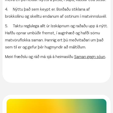
4. Nýttu það sem keypt er. Borðaðu stiklana af
brokkolíinu og skelltu endanum af ostinum í matvinnsluvél.
5. Taktu reglulega allt úr ísskápnum og raðaðu upp á nýtt.
Hafðu opnar umbúðir fremst, í augnhæð og hafði sömu
matvöruflokka saman. Þannig ert þú meðvitaðari um það
sem til er og gefur þér hugmyndir að máltíðum.
Meiri fræðslu og ráð má sjá á heimasíðu
Saman gegn sóun
.