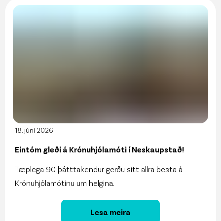
18. júní 2026
Eintóm gleði á Krónuhjólamóti í Neskaupstað!
Tæplega 90 þátttakendur gerðu sitt allra besta á
Krónuhjólamótinu um helgina.
Lesa meira