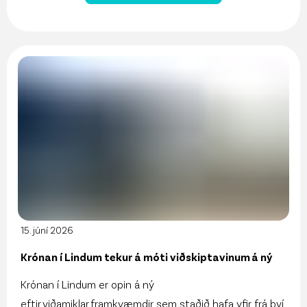
15. júní 2026
Krónan í Lindum tekur á móti viðskiptavinum á ný
Krónan í Lindum er opin á ný
eftir viðamiklar framkvæmdir sem staðið hafa yfir frá því