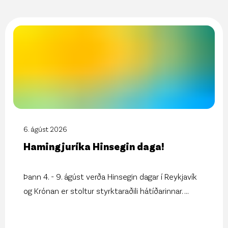
6. ágúst 2026
Hamingjuríka Hinsegin daga!
Þann 4. - 9. ágúst verða Hinsegin dagar í Reykjavík
og Krónan er stoltur styrktaraðili hátíðarinnar.
...