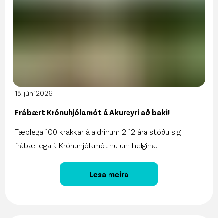
18. júní 2026
Frábært Krónuhjólamót á Akureyri að baki!
Tæplega 100 krakkar á aldrinum 2-12 ára stóðu sig
frábærlega á Krónuhjólamótinu um helgina.
Lesa meira