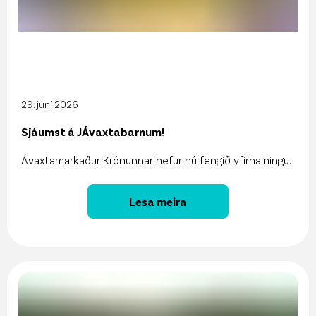
29. júní 2026
Sjáumst á JÁvaxtabarnum!
Ávaxtamarkaður Krónunnar hefur nú fengið yfirhalningu.
Lesa meira