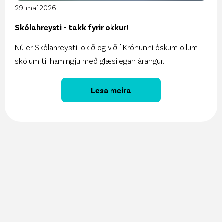
29. maí 2026
Skólahreysti - takk fyrir okkur!
Nú er Skólahreysti lokið og við í Krónunni óskum öllum
skólum til hamingju með glæsilegan árangur.
Lesa meira
27. maí 2026
Vöruúrval Krónunnar aðgengilegt í gegnum
ChatGPT
13. maí 2026
Sjálfbærniskýrsla Krónunnar er komin út!
11. maí 2026
Krónan kynnir Snjallspjallið á Nýsköpunarvikunni!
8. maí 2026