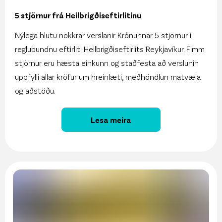
5 stjörnur frá Heilbrigðiseftirlitinu
Nýlega hlutu nokkrar verslanir Krónunnar 5 stjörnur í
reglubundnu eftirliti Heilbrigðiseftirlits Reykjavíkur. Fimm
stjörnur eru hæsta einkunn og staðfesta að verslunin
uppfylli allar kröfur um hreinlæti, meðhöndlun matvæla
og aðstöðu.
Lesa meira