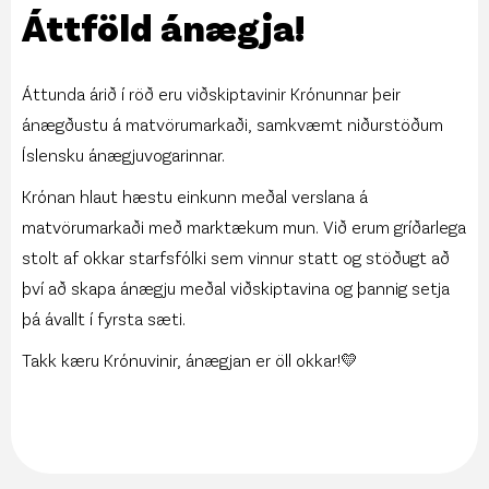
Áttföld ánægja!
Áttunda árið í röð eru viðskiptavinir Krónunnar þeir
ánægðustu á matvörumarkaði, samkvæmt niðurstöðum
Íslensku ánægjuvogarinnar.
Krónan hlaut hæstu einkunn meðal verslana á
matvörumarkaði með marktækum mun. Við erum gríðarlega
stolt af okkar starfsfólki sem vinnur statt og stöðugt að
því að skapa ánægju meðal viðskiptavina og þannig setja
þá ávallt í fyrsta sæti.
Takk kæru Krónuvinir, ánægjan er öll okkar!💛