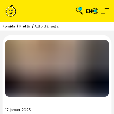
EN
/
/
Forsíða
Fréttir
Áttföld ánægja!
17. janúar 2025