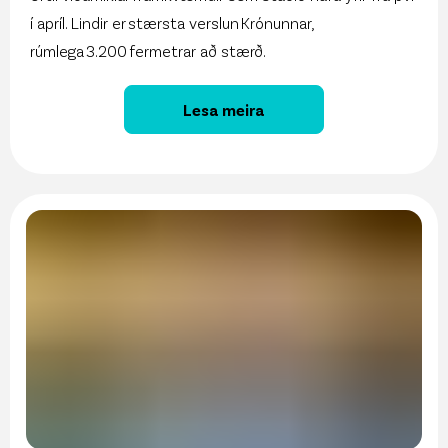
í apríl. Lindir er stærsta verslun Krónunnar,
rúmlega 3.200 fermetrar að stærð.
Lesa meira