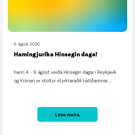
6. ágúst 2026
Hamingjuríka Hinsegin daga!
Þann 4. - 9. ágúst verða Hinsegin dagar í Reykjavík
og Krónan er stoltur styrktaraðili hátíðarinnar.
...
Lesa meira