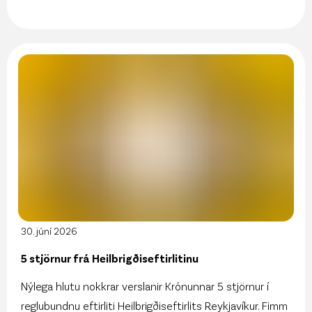
30. júní 2026
5 stjörnur frá Heilbrigðiseftirlitinu
Nýlega hlutu nokkrar verslanir Krónunnar 5 stjörnur í
reglubundnu eftirliti Heilbrigðiseftirlits Reykjavíkur. Fimm