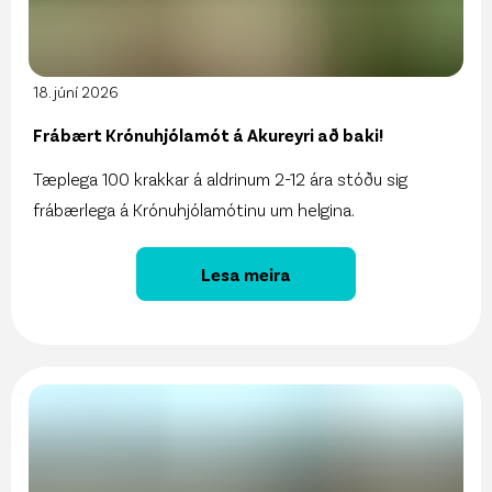
18. júní 2026
Frábært Krónuhjólamót á Akureyri að baki!
Tæplega 100 krakkar á aldrinum 2-12 ára stóðu sig
frábærlega á Krónuhjólamótinu um helgina.
Lesa meira