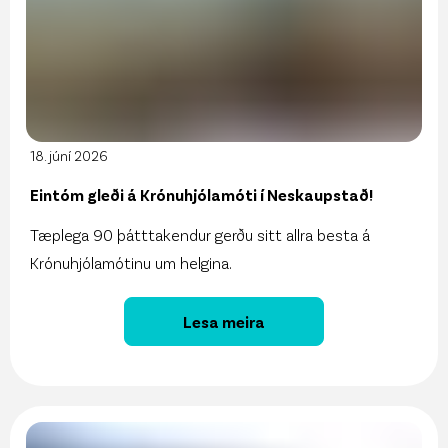
18. júní 2026
Eintóm gleði á Krónuhjólamóti í Neskaupstað!
Tæplega 90 þátttakendur gerðu sitt allra besta á
Krónuhjólamótinu um helgina.
Lesa meira