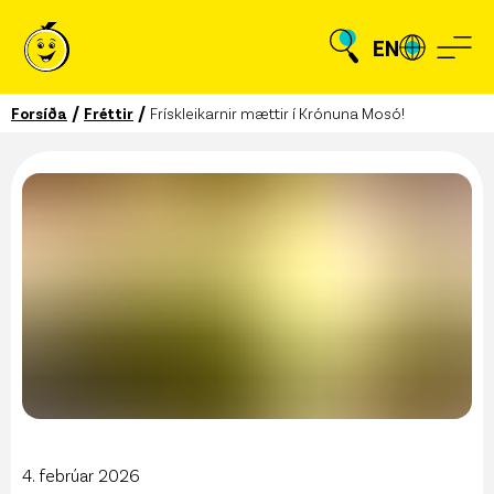
EN
/
/
Forsíða
Fréttir
Frískleikarnir mættir í Krónuna Mosó!
4. febrúar 2026