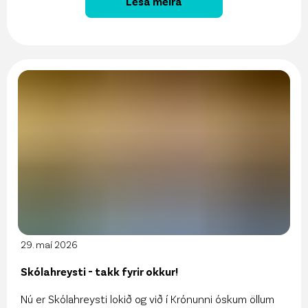
Lesa meira
29. maí 2026
Skólahreysti - takk fyrir okkur!
Nú er Skólahreysti lokið og við í Krónunni óskum öllum