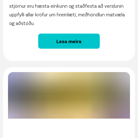
stjörnur eru hæsta einkunn og staðfesta að verslunin
uppfylli allar kröfur um hreinlæti, meðhöndlun matvæla
og aðstöðu.
Lesa meira