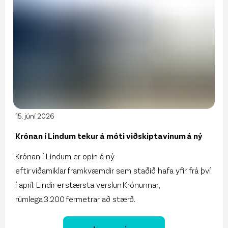
15. júní 2026
Krónan í Lindum tekur á móti viðskiptavinum á ný
Krónan í Lindum er opin á ný
eftir viðamiklar framkvæmdir sem staðið hafa yfir frá því
í apríl. Lindir er stærsta verslun Krónunnar,
rúmlega 3.200 fermetrar að stærð.