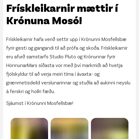
Frískleikarnir mættir í
Krónuna Mosó!
Frískleikarnir hafa verið settir upp í Krónunni Mosfellsbæ
fyrir gesti og gangandi til að prófa og skoða. Frískleikarnir
eru afurð samstarfs Studio Pluto og Krónunnar fyrir
HönnunarMars síðasta vor með því markmiði að hvetja
fjölskyldur til að verja meiri tíma í ávaxta- og
grænmetisdeild verslunarinnar og stuðla að aukinni neyslu
á ferskri og hollri fæðu.
Sjáumst í Krónunni Mosfellsbæ!