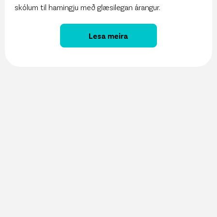
skólum til hamingju með glæsilegan árangur.
Lesa meira
27. maí 2026
Vöruúrval Krónunnar aðgengilegt í gegnum
ChatGPT
13. maí 2026
Sjálfbærniskýrsla Krónunnar er komin út!
11. maí 2026
Krónan kynnir Snjallspjallið á Nýsköpunarvikunni!
8. maí 2026
Krónan hlýtur Sjálfbærniásinn í þriðja sinn
6. maí 2026
Nú er opið fyrir umsóknir í Samfélagsstyrk
Krónunnar!