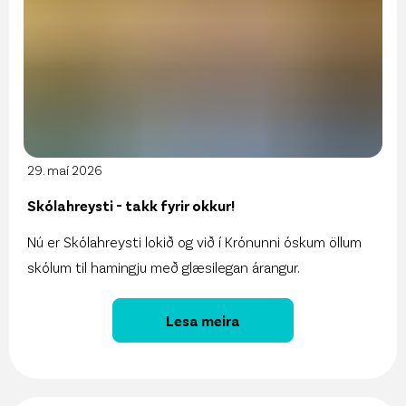
29. maí 2026
Skólahreysti - takk fyrir okkur!
Nú er Skólahreysti lokið og við í Krónunni óskum öllum
skólum til hamingju með glæsilegan árangur.
Lesa meira