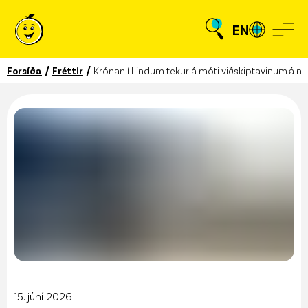
EN
/
/
Forsíða
Fréttir
Krónan í Lindum tekur á móti viðskiptavinum á ný
15. júní 2026