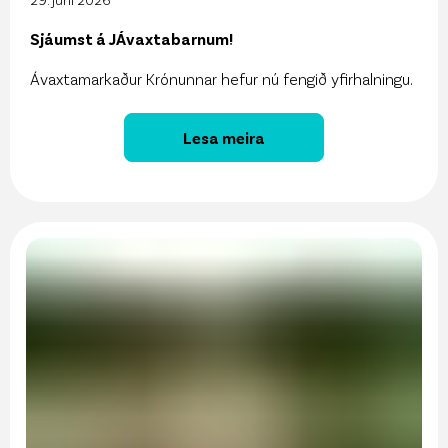
Sjáumst á JÁvaxtabarnum!
Ávaxtamarkaður Krónunnar hefur nú fengið yfirhalningu.
Lesa meira