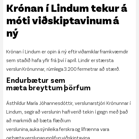
Krónan í Lindum tekur á
móti viðskiptavinum á
ný
Krónan í Lindum er opin á ný eftir viðamiklar framkvæmdir
sem staðið hafa yfir frá því í apríl. Lindir er stærsta
verslun Krónunnar, rúmlega 3.200 fermetrar að stærð.
Endurbætur sem
mæta breyttum þörfum
Ásthildur María Jóhannesdóttir, verslunarstjóri Krónunnar í
Lindum, segir að verslunin hafi verið tekin í gegn með það
að markmiði að bæta flæði um
verslunina, auka sýnileika ferskra og lífrænna vara
og bæta verslunarupplifun viðskiptavina.