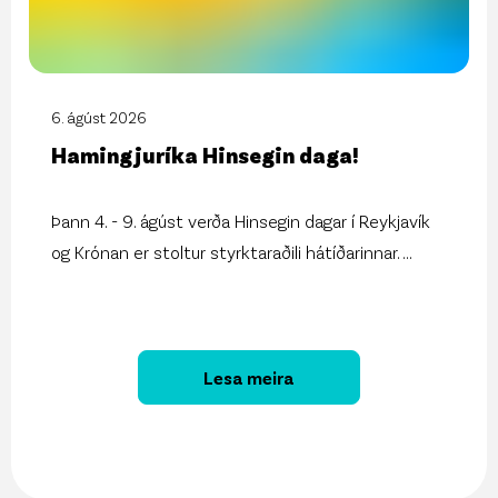
6. ágúst 2026
Hamingjuríka Hinsegin daga!
Þann 4. - 9. ágúst verða Hinsegin dagar í Reykjavík
og Krónan er stoltur styrktaraðili hátíðarinnar.
...
Lesa meira