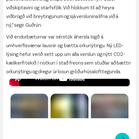
viðskiptavini og starfsfólk. Við hlökkum til að heyra
viðbrögð við breytingunum og sjá verslunina lifna við á
ný,“ segir Guðrún.
Við endurbæturnar var sérstök áhersla lögð á
umhverfisvænar lausnir og bætta orkunýtingu. Ný LED-
lýsing hefur verið sett upp um alla verslun og nýtt CO2-
kælikerfi tekið í notkun í stað freons sem stuðlar að bættri
orkunýtingu og dregur úr losun gróðurhúsalofttegunda.