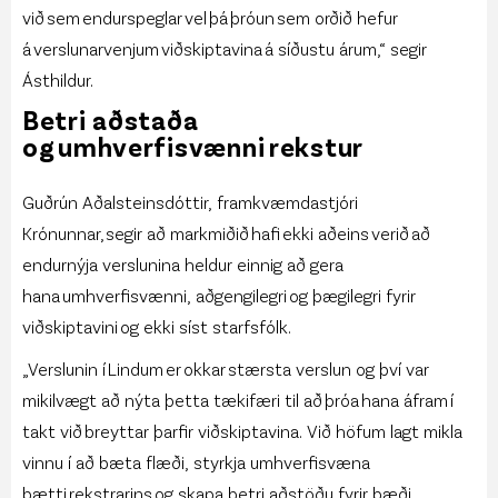
við sem endurspeglar vel þá þróun sem orðið hefur
á verslunarvenjum viðskiptavina á síðustu árum,“ segir
Ásthildur.
Betri aðstaða
og umhverfisvænni rekstur
Guðrún Aðalsteinsdóttir, framkvæmdastjóri
Krónunnar, segir að markmiðið hafi ekki aðeins verið að
endurnýja verslunina heldur einnig að gera
hana umhverfisvænni, aðgengilegri og þægilegri fyrir
viðskiptavini og ekki síst starfsfólk.
„Verslunin í Lindum er okkar stærsta verslun og því var
mikilvægt að nýta þetta tækifæri til að þróa hana áfram í
takt við breyttar þarfir viðskiptavina. Við höfum lagt mikla
vinnu í að bæta flæði, styrkja umhverfisvæna
þætti rekstrarins og skapa betri aðstöðu fyrir bæði