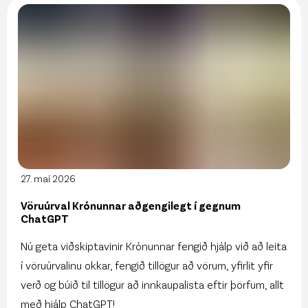
27. maí 2026
Vöruúrval Krónunnar aðgengilegt í gegnum
ChatGPT
Nú geta viðskiptavinir Krónunnar fengið hjálp við að leita
í vöruúrvalinu okkar, fengið tillögur að vörum, yfirlit yfir
verð og búið til tillögur að innkaupalista eftir þörfum, allt
með hjálp ChatGPT!