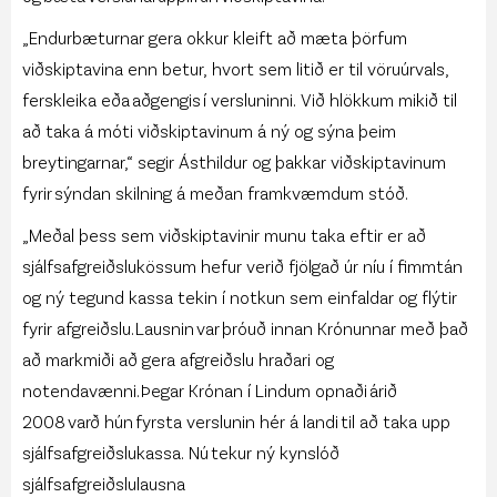
„Endurbæturnar gera okkur kleift að mæta þörfum
viðskiptavina enn betur, hvort sem litið er til vöruúrvals,
ferskleika eða aðgengis í versluninni. Við hlökkum mikið til
að taka á móti viðskiptavinum á ný og sýna þeim
breytingarnar,“ segir Ásthildur og þakkar viðskiptavinum
fyrir sýndan skilning á meðan framkvæmdum stóð.
„Meðal þess sem viðskiptavinir munu taka eftir er að
sjálfsafgreiðslukössum hefur verið fjölgað úr níu í fimmtán
og ný tegund kassa tekin í notkun sem einfaldar og flýtir
fyrir afgreiðslu. Lausnin var þróuð innan Krónunnar með það
að markmiði að gera afgreiðslu hraðari og
notendavænni. Þegar Krónan í Lindum opnaði árið
2008 varð hún fyrsta verslunin hér á landi til að taka upp
sjálfsafgreiðslukassa. Nú tekur ný kynslóð
sjálfsafgreiðslulausna