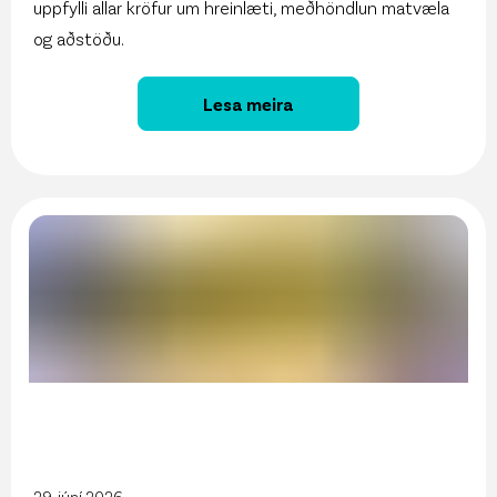
uppfylli allar kröfur um hreinlæti, meðhöndlun matvæla
og aðstöðu.
Lesa meira
29. júní 2026