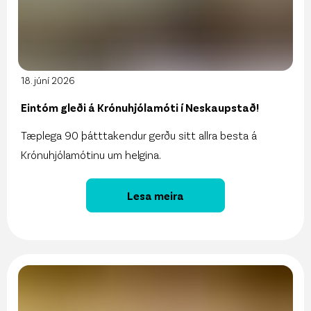
18. júní 2026
Eintóm gleði á Krónuhjólamóti í Neskaupstað!
Tæplega 90 þátttakendur gerðu sitt allra besta á
Krónuhjólamótinu um helgina.
Lesa meira