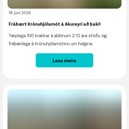
18. júní 2026
Frábært Krónuhjólamót á Akureyri að baki!
Tæplega 100 krakkar á aldrinum 2-12 ára stóðu sig
frábærlega á Krónuhjólamótinu um helgina.
Lesa meira