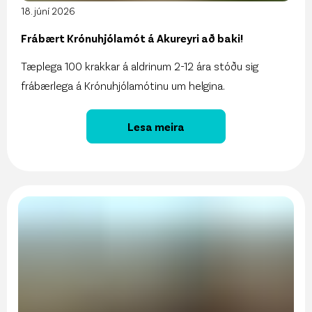
18. júní 2026
Frábært Krónuhjólamót á Akureyri að baki!
Tæplega 100 krakkar á aldrinum 2-12 ára stóðu sig
frábærlega á Krónuhjólamótinu um helgina.
Lesa meira