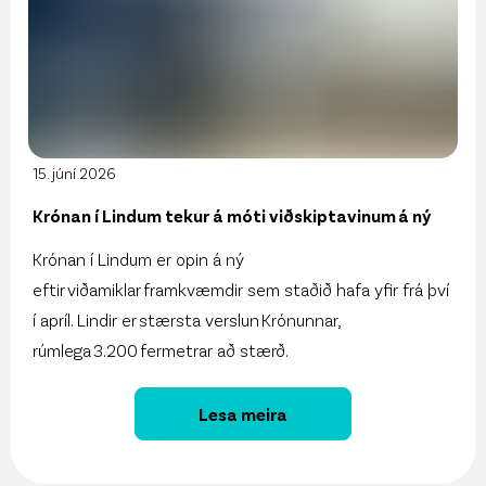
15. júní 2026
Krónan í Lindum tekur á móti viðskiptavinum á ný
Krónan í Lindum er opin á ný
eftir viðamiklar framkvæmdir sem staðið hafa yfir frá því
í apríl. Lindir er stærsta verslun Krónunnar,
rúmlega 3.200 fermetrar að stærð.
Lesa meira