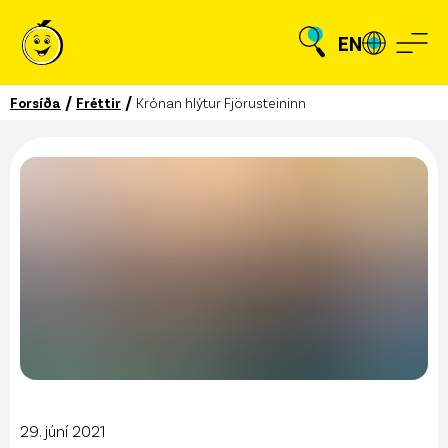
EN
/
/
Forsíða
Fréttir
Krónan hlýtur Fjörusteininn
29. júní 2021