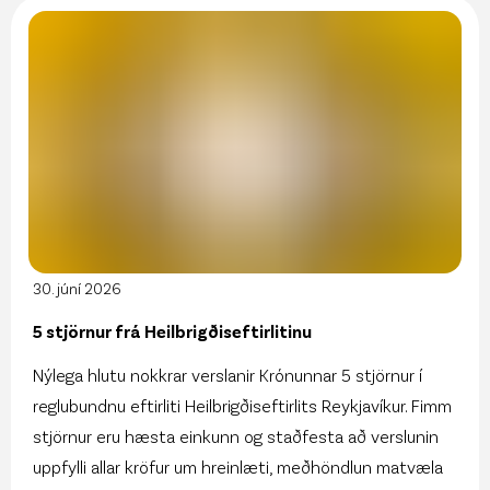
30. júní 2026
5 stjörnur frá Heilbrigðiseftirlitinu
Nýlega hlutu nokkrar verslanir Krónunnar 5 stjörnur í
reglubundnu eftirliti Heilbrigðiseftirlits Reykjavíkur. Fimm
stjörnur eru hæsta einkunn og staðfesta að verslunin
uppfylli allar kröfur um hreinlæti, meðhöndlun matvæla