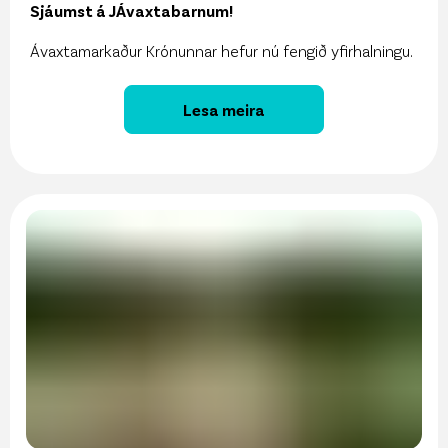
Sjáumst á JÁvaxtabarnum!
Ávaxtamarkaður Krónunnar hefur nú fengið yfirhalningu.
Lesa meira