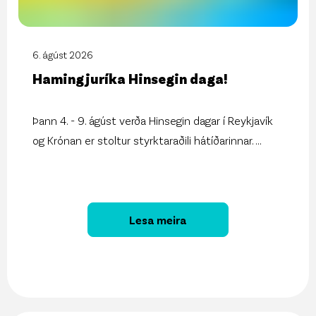
6. ágúst 2026
Hamingjuríka Hinsegin daga!
Þann 4. - 9. ágúst verða Hinsegin dagar í Reykjavík
og Krónan er stoltur styrktaraðili hátíðarinnar.
...
Lesa meira