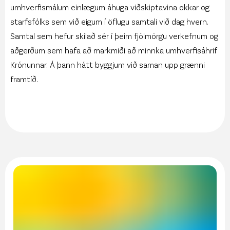
umhverfismálum einlægum áhuga viðskiptavina okkar og
starfsfólks sem við eigum í öflugu samtali við dag hvern.
Samtal sem hefur skilað sér í þeim fjölmörgu verkefnum og
aðgerðum sem hafa að markmiði að minnka umhverfisáhrif
Krónunnar. Á þann hátt byggjum við saman upp grænni
framtíð.