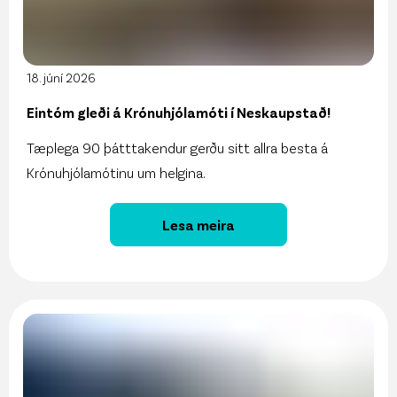
18. júní 2026
Eintóm gleði á Krónuhjólamóti í Neskaupstað!
Tæplega 90 þátttakendur gerðu sitt allra besta á
Krónuhjólamótinu um helgina.
Lesa meira