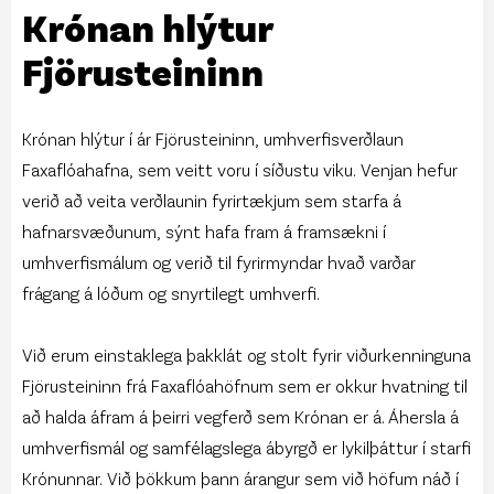
Krónan hlýtur
Fjörusteininn
Krónan hlýtur í ár Fjörusteininn, umhverfisverðlaun
Faxaflóahafna, sem veitt voru í síðustu viku. Venjan hefur
verið að veita verðlaunin fyrirtækjum sem starfa á
hafnarsvæðunum, sýnt hafa fram á framsækni í
umhverfismálum og verið til fyrirmyndar hvað varðar
frágang á lóðum og snyrtilegt umhverfi.
Við erum einstaklega þakklát og stolt fyrir viðurkenninguna
Fjörusteininn frá Faxaflóahöfnum sem er okkur hvatning til
að halda áfram á þeirri vegferð sem Krónan er á. Áhersla á
umhverfismál og samfélagslega ábyrgð er lykilþáttur í starfi
Krónunnar. Við þökkum þann árangur sem við höfum náð í