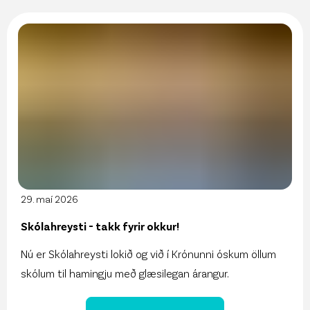
29. maí 2026
Skólahreysti - takk fyrir okkur!
Nú er Skólahreysti lokið og við í Krónunni óskum öllum
skólum til hamingju með glæsilegan árangur.