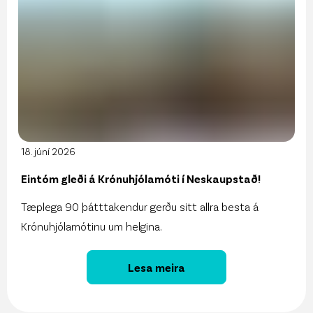
18. júní 2026
Eintóm gleði á Krónuhjólamóti í Neskaupstað!
Tæplega 90 þátttakendur gerðu sitt allra besta á
Krónuhjólamótinu um helgina.
Lesa meira