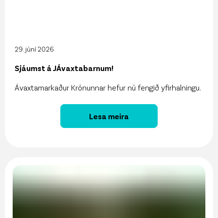
29. júní 2026
Sjáumst á JÁvaxtabarnum!
Ávaxtamarkaður Krónunnar hefur nú fengið yfirhalningu.
Lesa meira