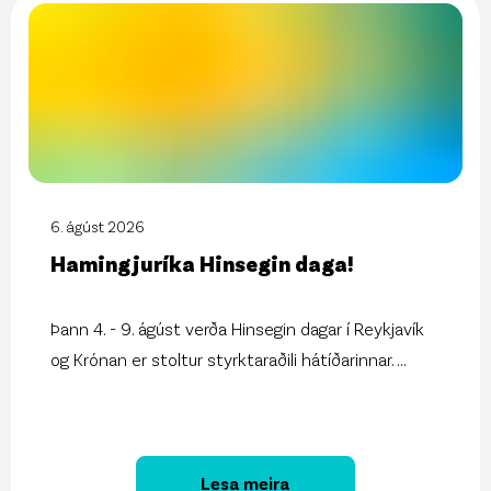
6. ágúst 2026
Hamingjuríka Hinsegin daga!
Þann 4. - 9. ágúst verða Hinsegin dagar í Reykjavík
og Krónan er stoltur styrktaraðili hátíðarinnar.
...
Lesa meira