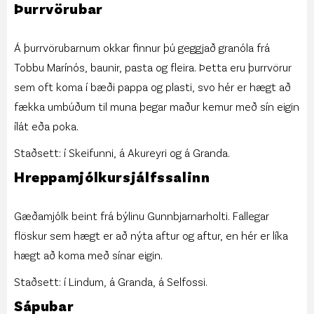
Þurrvörubar
Á þurrvörubarnum okkar finnur þú geggjað granóla frá
Tobbu Marínós, baunir, pasta og fleira. Þetta eru þurrvörur
sem oft koma í bæði pappa og plasti, svo hér er hægt að
fækka umbúðum til muna þegar maður kemur með sín eigin
ílát eða poka.
Staðsett: í Skeifunni, á Akureyri og á Granda.
Hreppamjólkursjálfssalinn
Gæðamjólk beint frá býlinu Gunnbjarnarholti. Fallegar
flöskur sem hægt er að nýta aftur og aftur, en hér er líka
hægt að koma með sínar eigin.
Staðsett: í Lindum, á Granda, á Selfossi.
Sápubar