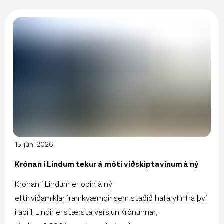
15. júní 2026
Krónan í Lindum tekur á móti viðskiptavinum á ný
Krónan í Lindum er opin á ný
eftir viðamiklar framkvæmdir sem staðið hafa yfir frá því
í apríl. Lindir er stærsta verslun Krónunnar,