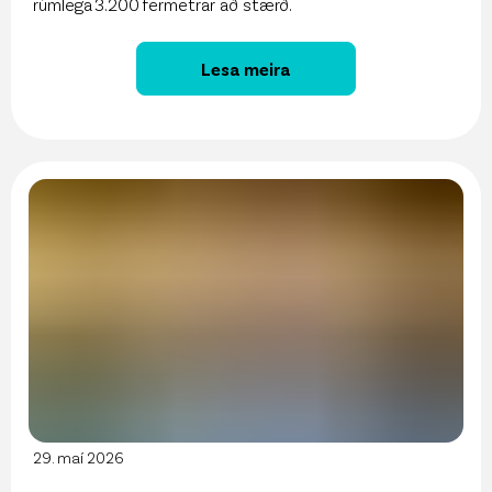
rúmlega 3.200 fermetrar að stærð.
Lesa meira
29. maí 2026