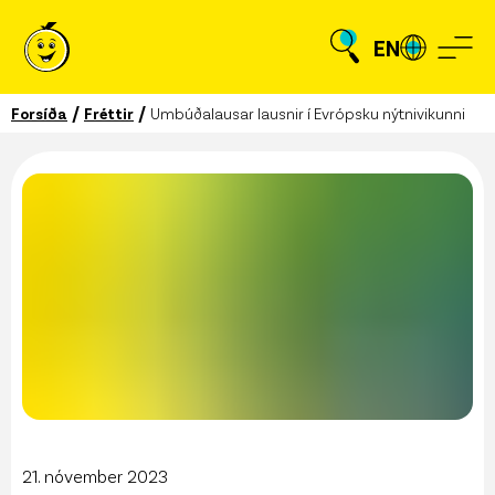
EN
/
/
Forsíða
Fréttir
Umbúðalausar lausnir í Evrópsku nýtnivikunni
21. nóvember 2023