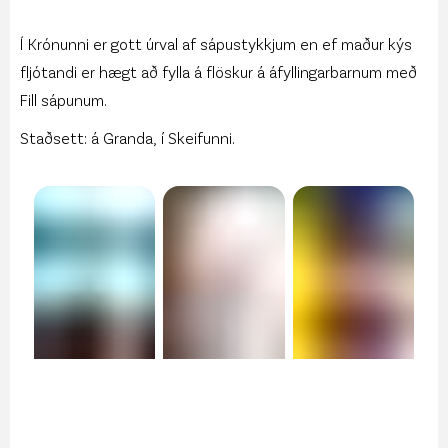
Í Krónunni er gott úrval af sápustykkjum en ef maður kýs
fljótandi er hægt að fylla á flöskur á áfyllingarbarnum með
Fill sápunum.
Staðsett: á Granda, í Skeifunni.