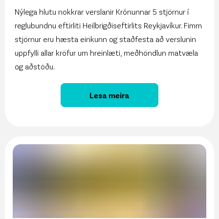
Nýlega hlutu nokkrar verslanir Krónunnar 5 stjörnur í
reglubundnu eftirliti Heilbrigðiseftirlits Reykjavíkur. Fimm
stjörnur eru hæsta einkunn og staðfesta að verslunin
uppfylli allar kröfur um hreinlæti, meðhöndlun matvæla
og aðstöðu.
Lesa meira