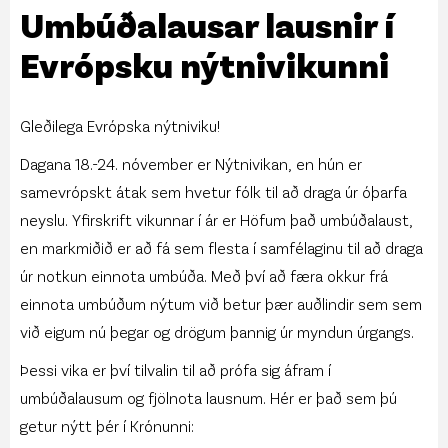
Umbúðalausar lausnir í
Evrópsku nýtnivikunni
Gleðilega Evrópska nýtniviku!
Dagana 18.-24. nóvember er Nýtnivikan, en hún er
samevrópskt átak sem hvetur fólk til að draga úr óþarfa
neyslu. Yfirskrift vikunnar í ár er
Höfum það umbúðalaust
,
en markmiðið er að fá sem flesta í samfélaginu til að draga
úr notkun einnota umbúða. Með því að færa okkur frá
einnota umbúðum nýtum við betur þær auðlindir sem sem
við eigum nú þegar og drögum þannig úr myndun úrgangs.
Þessi vika er því tilvalin til að prófa sig áfram í
umbúðalausum og fjölnota lausnum. Hér er það sem þú
getur nýtt þér í Krónunni: