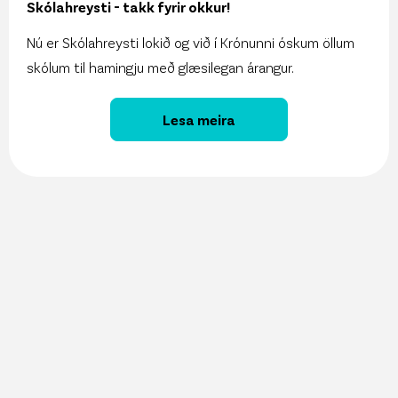
Skólahreysti - takk fyrir okkur!
Nú er Skólahreysti lokið og við í Krónunni óskum öllum
skólum til hamingju með glæsilegan árangur.
Lesa meira
27. maí 2026
Vöruúrval Krónunnar aðgengilegt í gegnum
ChatGPT
13. maí 2026
Sjálfbærniskýrsla Krónunnar er komin út!
11. maí 2026
Krónan kynnir Snjallspjallið á Nýsköpunarvikunni!
8. maí 2026
Krónan hlýtur Sjálfbærniásinn í þriðja sinn