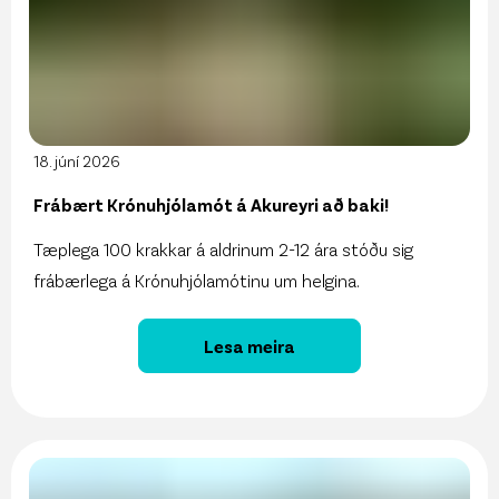
18. júní 2026
Frábært Krónuhjólamót á Akureyri að baki!
Tæplega 100 krakkar á aldrinum 2-12 ára stóðu sig
frábærlega á Krónuhjólamótinu um helgina.
Lesa meira