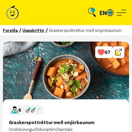
EN
/
/
Forsíða
Uppskriftir
Graskerspottréttur með smjörbaunum
67
6
Graskerspottréttur með smjörbaunum
Undirbúningur
Eldunartími
Samtals: