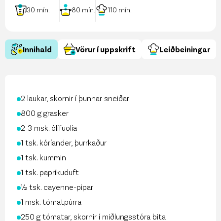
30
mín.
80
mín.
110
mín.
Innihald
Vörur í uppskrift
Leiðbeiningar
2 laukar, skornir í þunnar sneiðar
800 g grasker
2-3 msk. ólífuolía
1 tsk. kóríander, þurrkaður
1 tsk. kummin
1 tsk. paprikuduft
½ tsk. cayenne-pipar
1 msk. tómatpúrra
250 g tómatar, skornir í miðlungsstóra bita