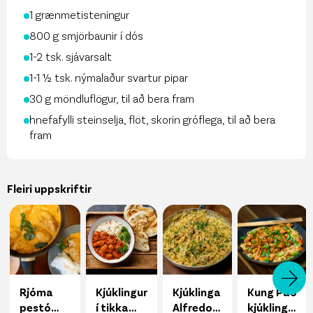
1 grænmetisteningur
800 g smjörbaunir í dós
1-2 tsk. sjávarsalt
1-1 ½ tsk. nýmalaður svartur pipar
30 g möndluflögur, til að bera fram
hnefafylli steinselja, flöt, skorin gróflega, til að bera
fram
Fleiri uppskriftir
Rjóma
Kjúklingur
Kjúklinga
Kung Pao
pestó
í tikka
Alfredo
kjúklingur