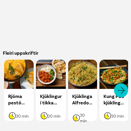
Fleiri uppskriftir
Rjóma
Kjúklingur
Kjúklinga
Kung Pao
pestó
í tikka
Alfredo
kjúklingur
kjúklingur
masala
Pasta
og núðlur
30
30
mín
20
mín
30
mín
mín