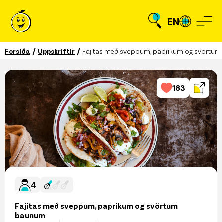
EN
/
/
Forsíða
Uppskriftir
Fajitas með sveppum, paprikum og svörtu
183
4
Fajitas með sveppum, paprikum og svörtum
baunum