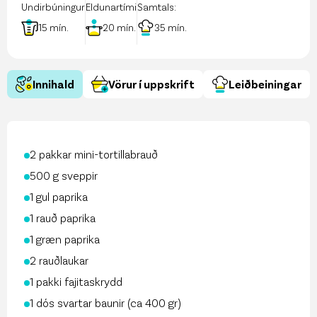
Undirbúningur
Eldunartími
Samtals:
15
mín.
20
mín.
35
mín.
Innihald
Vörur í uppskrift
Leiðbeiningar
2 pakkar mini-tortillabrauð
500 g sveppir
1 gul paprika
1 rauð paprika
1 græn paprika
2 rauðlaukar
1 pakki fajitaskrydd
1 dós svartar baunir (ca 400 gr)