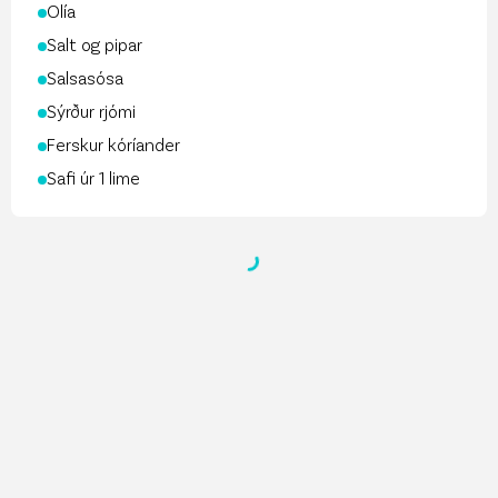
Olía
Salt og pipar
Salsasósa
Sýrður rjómi
Ferskur kóríander
Safi úr 1 lime