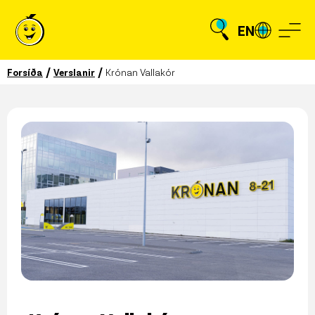
EN
/
/
Forsíða
Verslanir
Krónan Vallakór