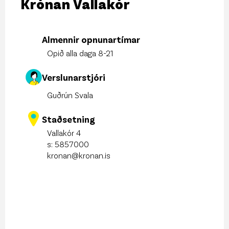
Krónan Vallakór
Almennir opnunartímar
Opið alla daga 8-21
Verslunarstjóri
Guðrún Svala
Staðsetning
Vallakór 4
s:
5857000
kronan@kronan.is