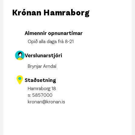
Krónan Hamraborg
Almennir opnunartímar
Opið alla daga frá 8-21
Verslunarstjóri
Brynjar Arndal
Staðsetning
Hamraborg 18
s:
5857000
kronan@kronan.is