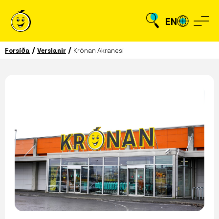
EN
/
/
Forsíða
Verslanir
Krónan Akranesi