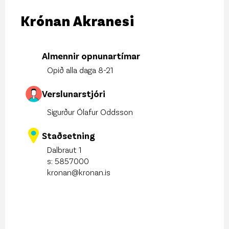
Krónan Akranesi
Almennir opnunartímar
Opið alla daga 8-21
Verslunarstjóri
Sigurður Ólafur Oddsson
Staðsetning
Dalbraut 1
s:
5857000
kronan@kronan.is