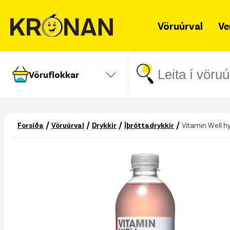
Vöruúrval
Ve
Vöruflokkar
/
/
/
/
Forsíða
Vöruúrval
Drykkir
Íþróttadrykkir
Vitamin Well h