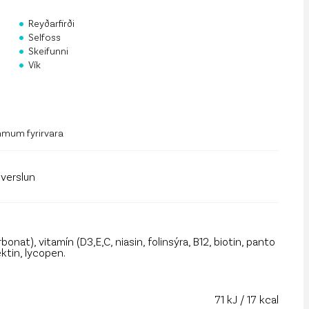
rf og mannauður
•
Reyðarfirði
•
an Public API
Selfoss
•
Skeifunni
•
 á póstlista
Vík
mmum fyrirvara
llverslun
rbonat), vitamín (D3,E,C, niasin, folinsýra, B12, biotin, panto
ektin, lycopen.
71 kJ / 17 kcal