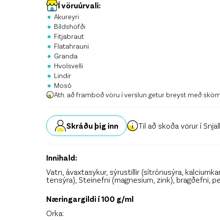
Stö
Í vöruúrvali:
•
Akureyri
•
Krón
Bíldshöfði
•
Fitjabraut
•
Skrá
Flatahrauni
•
Granda
•
Hvolsvelli
•
Lindir
•
Mosó
Ath. að framboð vöru í verslun getur breyst með skö
Skráðu þig inn
Til að skoða vörur í Snja
Innihald:
Vatn, ávaxtasykur, sýrustillir (sítrónusýra, kalciumka
tensýra), Steinefni (magnesium, zink), bragðefni, p
Næringargildi í 100 g/ml
Orka: