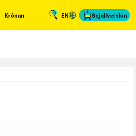
Krónan
EN
Snjallverslun
Krónuna
 er að frétta?
llverslun
nnað og skundað
, tengiliðir & fyrir
miðla
fakort
a að kvittun
a samband