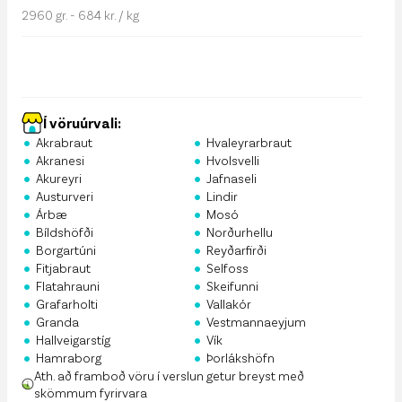
2960 gr. - 684 kr. / kg
Í vöruúrvali:
•
•
Akrabraut
Hvaleyrarbraut
•
•
Akranesi
Hvolsvelli
•
•
Akureyri
Jafnaseli
•
•
Austurveri
Lindir
•
•
Árbæ
Mosó
•
•
Bíldshöfði
Norðurhellu
•
•
Borgartúni
Reyðarfirði
•
•
Fitjabraut
Selfoss
•
•
Flatahrauni
Skeifunni
•
•
Grafarholti
Vallakór
•
•
Granda
Vestmannaeyjum
•
•
Hallveigarstíg
Vík
•
•
Hamraborg
Þorlákshöfn
Ath. að framboð vöru í verslun getur breyst með
skömmum fyrirvara