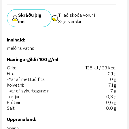
Skráðu þig
Til að skoða vörur í
inn
Snjallverslun
Innihald:
melóna vatns
Næringargildi í 100 g/ml
Orka:
138 kJ / 33 kcal
Fita:
0,1 g
-Þar af mettuð fita:
0 g
Kolvetni:
7,1 g
-Þar af sykurtegundir:
7 g
Trefjar:
0,3 g
Prótein:
0,6 g
Salt:
0,0 g
Upprunaland:
Spánn