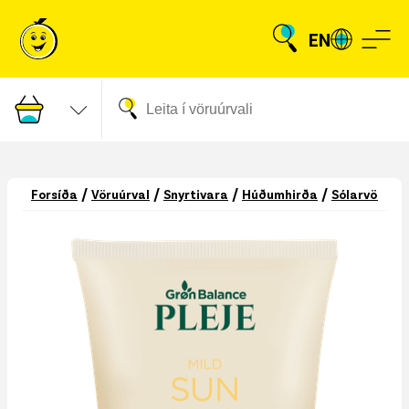
EN
/
/
/
/
/
Forsíða
Vöruúrval
Snyrtivara
Húðumhirða
Sólarvörur