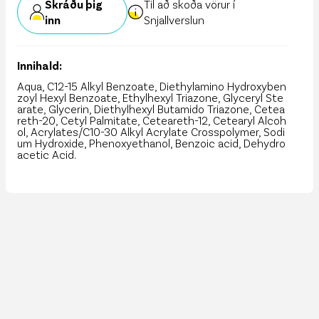
Skráðu þig
Til að skoða vörur í
inn
Snjallverslun
Innihald:
Aqua, C12-15 Alkyl Benzoate, Diethylamino Hydroxyben
zoyl Hexyl Benzoate, Ethylhexyl Triazone, Glyceryl Ste
arate, Glycerin, Diethylhexyl Butamido Triazone, Cetea
reth-20, Cetyl Palmitate, Ceteareth-12, Cetearyl Alcoh
ol, Acrylates/C10-30 Alkyl Acrylate Crosspolymer, Sodi
um Hydroxide, Phenoxyethanol, Benzoic acid, Dehydro
acetic Acid.