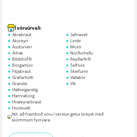
Í vöruúrvali:
•
•
Akrabraut
Jafnaseli
•
•
Akureyri
Lindir
•
•
Austurveri
Mosó
•
•
Árbæ
Norðurhellu
•
•
Bíldshöfði
Reyðarfirði
•
•
Borgartúni
Selfoss
•
•
Fitjabraut
Skeifunni
•
•
Grafarholti
Vallakór
•
•
Granda
Vík
•
Hallveigarstíg
•
Hamraborg
•
Hvaleyrarbraut
•
Hvolsvelli
Ath. að framboð vöru í verslun getur breyst með
skömmum fyrirvara