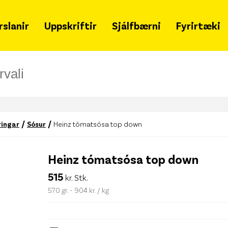
rslanir
Uppskriftir
Sjálfbærni
Fyrirtæki
Grænir mánudagar
Um 
Samfélagsleg ábyrgð
Hvað
Sjálfbærniskýrsla
Snja
Lýðheilsa
Ska
/
/
ringar
Sósur
Heinz tómatsósa top down
Tímalína
Merki
fjöl
Heinz tómatsósa top down
Matarsóun
Gja
515
kr. Stk.
Styrkir
Leit
570 gr. - 904 kr. / kg
Merkileg merki
Haf
Svansvottun