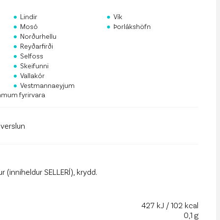
rf og mannauður
•
•
Lindir
Vík
•
•
an Public API
Mosó
Þorlákshöfn
•
Norðurhellu
•
 á póstlista
Reyðarfirði
•
Selfoss
•
Skeifunni
•
Vallakór
•
Vestmannaeyjum
mmum fyrirvara
llverslun
ur (inniheldur SELLERÍ), krydd.
427 kJ / 102 kcal
0,1 g