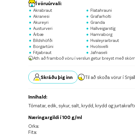
Stö
Í vöruúrvali:
•
•
Akrabraut
Flatahrauni
•
•
Krón
Akranesi
Grafarholti
•
•
Akureyri
Granda
•
•
Skrá
Austurveri
Hallveigarstíg
•
•
Árbæ
Hamraborg
•
•
Bíldshöfði
Hvaleyrarbraut
•
•
Borgartúni
Hvolsvelli
•
•
Fitjabraut
Jafnaseli
Ath. að framboð vöru í verslun getur breyst með skö
Skráðu þig inn
Til að skoða vörur í Snja
Innihald:
Tómatar, edik, sykur, salt, krydd, krydd og jurtakraft
Næringargildi í 100 g/ml
Orka:
Fita: