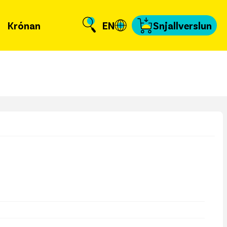
Krónan
EN
Snjallverslun
Krónuna
 er að frétta?
llverslun
nnað og skundað
, tengiliðir & fyrir
miðla
fakort
a að kvittun
a samband