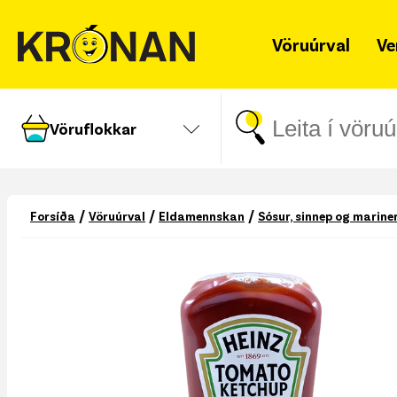
Vöruúrval
Ve
Vöruflokkar
/
/
/
Forsíða
Vöruúrval
Eldamennskan
Sósur, sinnep og marine