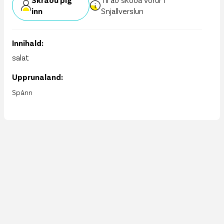
inn
Snjallverslun
Innihald:
salat
Upprunaland:
Spánn