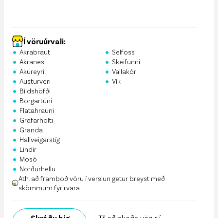
Í vöruúrvali:
•
•
Akrabraut
Selfoss
•
•
Akranesi
Skeifunni
•
•
Akureyri
Vallakór
•
•
Austurveri
Vík
•
Bíldshöfði
•
Borgartúni
•
Flatahrauni
•
Grafarholti
•
Granda
•
Hallveigarstíg
•
Lindir
•
Mosó
•
Norðurhellu
Ath. að framboð vöru í verslun getur breyst með
skömmum fyrirvara
Skráðu þig
Til að skoða vörur í