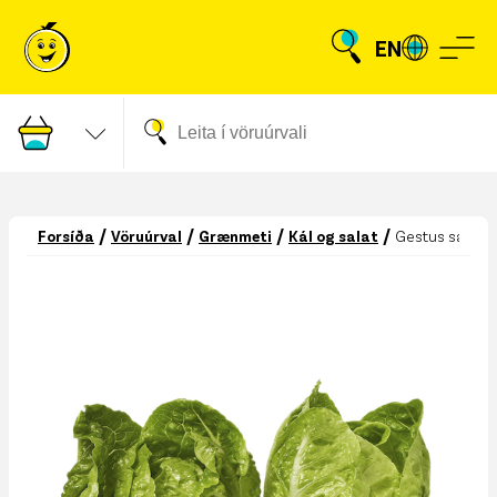
EN
/
/
/
/
Forsíða
Vöruúrval
Grænmeti
Kál og salat
Gestus salat hj