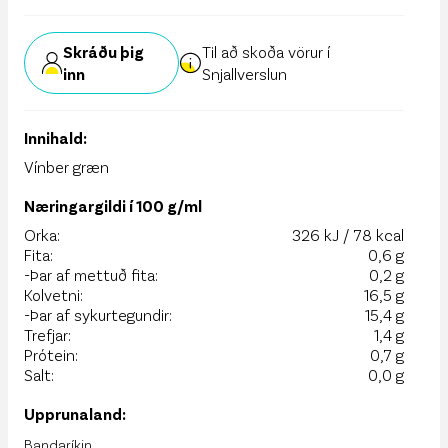
Skráðu þig
Til að skoða vörur í
inn
Snjallverslun
Innihald:
Vínber græn
Næringargildi í 100 g/ml
Orka:
326 kJ / 78 kcal
Fita:
0,6 g
-Þar af mettuð fita:
0,2 g
Kolvetni:
16,5 g
-Þar af sykurtegundir:
15,4 g
Trefjar:
1,4 g
Prótein:
0,7 g
Salt:
0,0 g
Upprunaland:
Bandaríkin