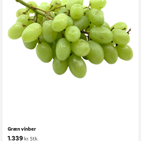
Græn vínber
1.339
kr. Stk.