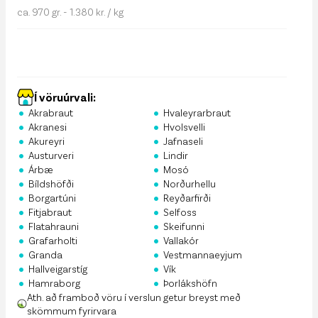
ca. 970 gr. - 1.380 kr. / kg
Í vöruúrvali:
•
•
Akrabraut
Hvaleyrarbraut
•
•
Akranesi
Hvolsvelli
•
•
Akureyri
Jafnaseli
•
•
Austurveri
Lindir
•
•
Árbæ
Mosó
•
•
Bíldshöfði
Norðurhellu
•
•
Borgartúni
Reyðarfirði
•
•
Fitjabraut
Selfoss
•
•
Flatahrauni
Skeifunni
•
•
Grafarholti
Vallakór
•
•
Granda
Vestmannaeyjum
•
•
Hallveigarstíg
Vík
•
•
Hamraborg
Þorlákshöfn
Ath. að framboð vöru í verslun getur breyst með
skömmum fyrirvara