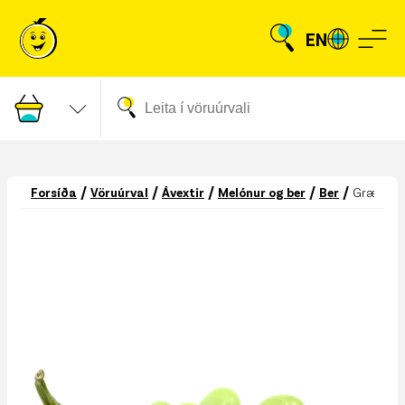
EN
/
/
/
/
/
Forsíða
Vöruúrval
Ávextir
Melónur og ber
Ber
Græn vín