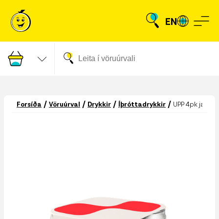
EN
/
/
/
/
Forsíða
Vöruúrval
Drykkir
Íþróttadrykkir
UPP 4pk jarðab