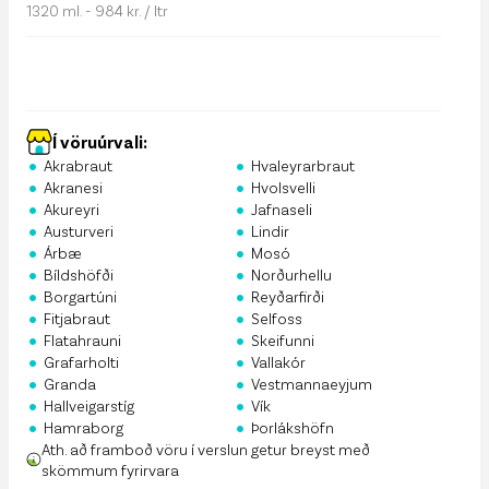
1320 ml. - 984 kr. / ltr
Í vöruúrvali:
•
•
Akrabraut
Hvaleyrarbraut
•
•
Akranesi
Hvolsvelli
•
•
Akureyri
Jafnaseli
•
•
Austurveri
Lindir
•
•
Árbæ
Mosó
•
•
Bíldshöfði
Norðurhellu
•
•
Borgartúni
Reyðarfirði
•
•
Fitjabraut
Selfoss
•
•
Flatahrauni
Skeifunni
•
•
Grafarholti
Vallakór
•
•
Granda
Vestmannaeyjum
•
•
Hallveigarstíg
Vík
•
•
Hamraborg
Þorlákshöfn
Ath. að framboð vöru í verslun getur breyst með
skömmum fyrirvara