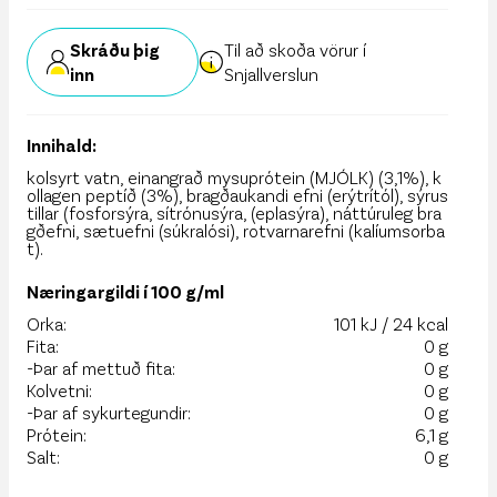
Skráðu þig
Til að skoða vörur í
inn
Snjallverslun
Innihald:
kolsyrt vatn, einangrað mysuprótein (MJÓLK) (3,1%), k
ollagen peptíð (3%), bragðaukandi efni (erýtrítól), sýrus
tillar (fosforsýra, sítrónusýra, (eplasýra), náttúruleg bra
gðefni, sætuefni (súkralósi), rotvarnarefni (kalíumsorba
t).
Næringargildi í 100 g/ml
Orka:
101 kJ / 24 kcal
Fita:
0 g
-Þar af mettuð fita:
0 g
Kolvetni:
0 g
-Þar af sykurtegundir:
0 g
Prótein:
6,1 g
Salt:
0 g