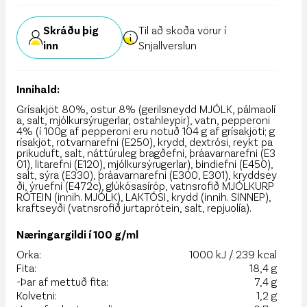
Skráðu þig
Til að skoða vörur í
inn
Snjallverslun
Innihald:
Grísakjöt 80%, ostur 8% (gerilsneydd MJÓLK, pálmaolí
a, salt, mjólkursýrugerlar, ostahleypir), vatn, pepperoni
4% (í 100g af pepperoni eru notuð 104 g af grísakjöti; g
rísakjöt, rotvarnarefni (E250), krydd, dextrósi, reykt pa
prikuduft, salt, náttúruleg bragðefni, þráavarnarefni (E3
01), litarefni (E120), mjólkursýrugerlar), bindiefni (E450),
salt, sýra (E330), þráavarnarefni (E300, E301), kryddsey
ði, ýruefni (E472c), glúkósasíróp, vatnsrofið MJÓLKURP
RÓTEIN (innih. MJÓLK), LAKTÓSI, krydd (innih. SINNEP),
kraftseyði (vatnsrofið jurtaprótein, salt, repjuolía).
Næringargildi í 100 g/ml
Orka:
1000 kJ / 239 kcal
Fita:
18,4 g
-Þar af mettuð fita:
7,4 g
Kolvetni:
1,2 g