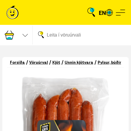
EN
/
/
/
/
Forsíða
Vöruúrval
Kjöt
Unnin kjötvara
Pylsur, búðingar 