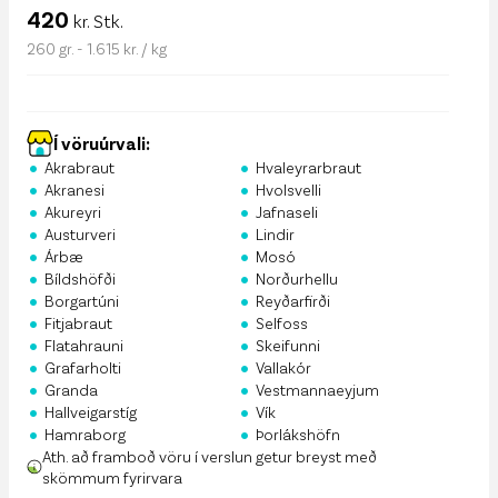
420
kr. Stk.
260 gr. - 1.615 kr. / kg
Í vöruúrvali:
•
•
Akrabraut
Hvaleyrarbraut
•
•
Akranesi
Hvolsvelli
•
•
Akureyri
Jafnaseli
•
•
Austurveri
Lindir
•
•
Árbæ
Mosó
•
•
Bíldshöfði
Norðurhellu
•
•
Borgartúni
Reyðarfirði
•
•
Fitjabraut
Selfoss
•
•
Flatahrauni
Skeifunni
•
•
Grafarholti
Vallakór
•
•
Granda
Vestmannaeyjum
•
•
Hallveigarstíg
Vík
•
•
Hamraborg
Þorlákshöfn
Ath. að framboð vöru í verslun getur breyst með
skömmum fyrirvara