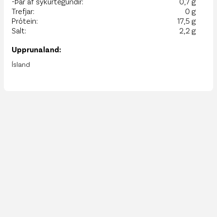
-Þar af sykurtegundir:
0,7 g
Trefjar:
0 g
Prótein:
17,5 g
Salt:
2,2 g
Upprunaland:
Ísland