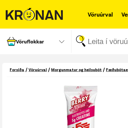
Vöruúrval
Ve
Vöruflokkar
/
/
/
Forsíða
Vöruúrval
Morgunmatur og heilsubót
Fæðubótae