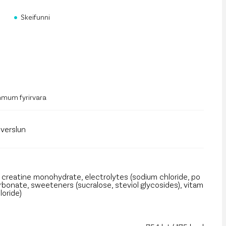
rf og mannauður
•
Skeifunni
an Public API
 á póstlista
mmum fyrirvara
llverslun
), creatine monohydrate, electrolytes (sodium chloride, po
arbonate, sweeteners (sucralose, steviol glycosides), vitam
loride)