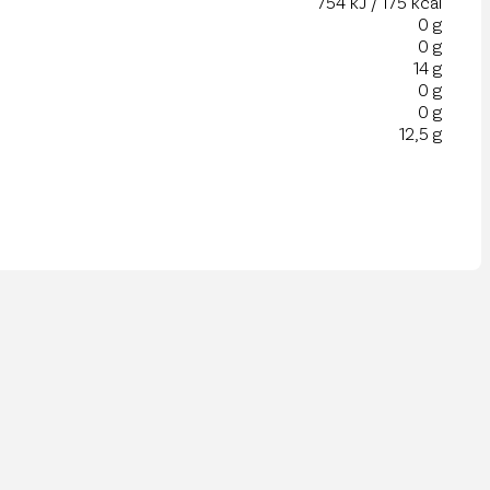
754 kJ / 175 kcal
0 g
0 g
14 g
0 g
0 g
12,5 g