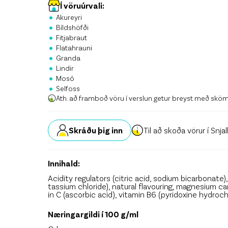
Stö
Í vöruúrvali:
•
Akureyri
•
Krón
Bíldshöfði
•
Fitjabraut
•
Skrá
Flatahrauni
•
Granda
•
Lindir
•
Mosó
•
Selfoss
Ath. að framboð vöru í verslun getur breyst með skö
Skráðu þig inn
Til að skoða vörur í Snja
Innihald:
Acidity regulators (citric acid, sodium bicarbonate
tassium chloride), natural flavouring, magnesium c
in C (ascorbic acid), vitamin B6 (pyridoxine hydroch
Næringargildi í 100 g/ml