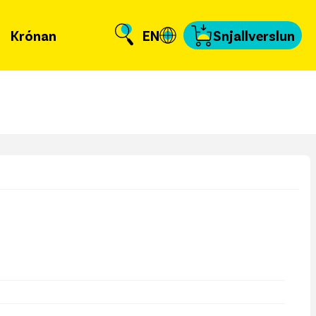
Krónan
EN
Snjallverslun
Krónuna
 er að frétta?
llverslun
nnað og skundað
, tengiliðir & fyrir
miðla
fakort
a að kvittun
a samband