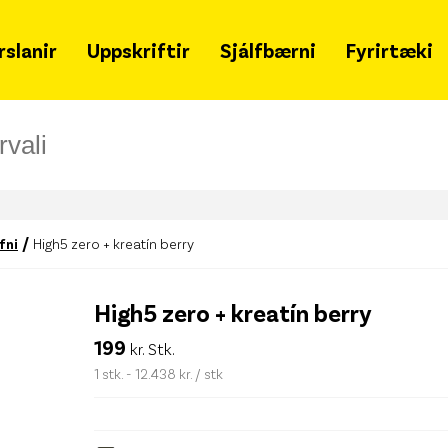
rslanir
Uppskriftir
Sjálfbærni
Fyrirtæki
Grænir mánudagar
Um 
Samfélagsleg ábyrgð
Hvað
Sjálfbærniskýrsla
Snja
Lýðheilsa
Ska
/
fni
High5 zero + kreatín berry
Tímalína
Merki
fjöl
High5 zero + kreatín berry
Matarsóun
Gja
199
kr. Stk.
Styrkir
Leit
1 stk. - 12.438 kr. / stk
Merkileg merki
Haf
Svansvottun