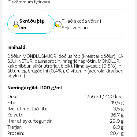
skömmum fyrirvara
Skráðu þig
Til að skoða vörur í
inn
Snjallverslun
Innihald:
Döðlur, MÖNDLUSMJÖR, döðlusíróp (kreistar döðlur), KA
SJÚHNETUR, baunaprótín, hrísgrjónaprótín, MÖNDLUR,
kakónibbur, síkóríutrefjar, bleikt Himalayasalt (0,5%), n
áttúruleg bragðefni (0,4%), C-vítamín (acerola kirsuberj
aþykkni).
Næringargildi í 100 g/ml
Orka:
1756 kJ / 420 kcal
Fita:
19,5 g
-Þar af mettuð fita:
3,5 g
Kolvetni:
36,7 g
-Þar af sykurtegundir:
29,9 g
Trefjar:
8,3 g
Prótein:
20,4 g