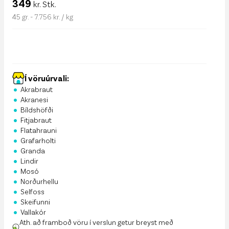
349
kr. Stk.
45 gr. - 7.756 kr. / kg
Í vöruúrvali:
•
Akrabraut
•
Akranesi
•
Bíldshöfði
•
Fitjabraut
•
Flatahrauni
•
Grafarholti
•
Granda
•
Lindir
•
Mosó
•
Norðurhellu
•
Selfoss
•
Skeifunni
•
Vallakór
Ath. að framboð vöru í verslun getur breyst með