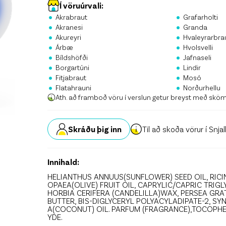
Stö
Í vöruúrvali:
•
•
Akrabraut
Grafarholti
•
•
Krón
Akranesi
Granda
•
•
Akureyri
Hvaleyrarbra
•
•
Skrá
Árbæ
Hvolsvelli
•
•
Bíldshöfði
Jafnaseli
•
•
Borgartúni
Lindir
•
•
Fitjabraut
Mosó
•
•
Flatahrauni
Norðurhellu
Ath. að framboð vöru í verslun getur breyst með skö
Skráðu þig inn
Til að skoða vörur í Snja
Innihald:
HELIANTHUS ANNUUS(SUNFLOWER) SEED OIL, RICI
OPAEA(OLIVE) FRUIT OIL, CAPRYLIC/CAPRIC TRIG
HORBIA CERIFERA (CANDELILLA)WAX, PERSEA GRA
BUTTER, BIS-DIGLYCERYL POLYACYLADIPATE-2, S
A(COCONUT) OIL. PARFUM (FRAGRANCE),TOCOPH
YDE.