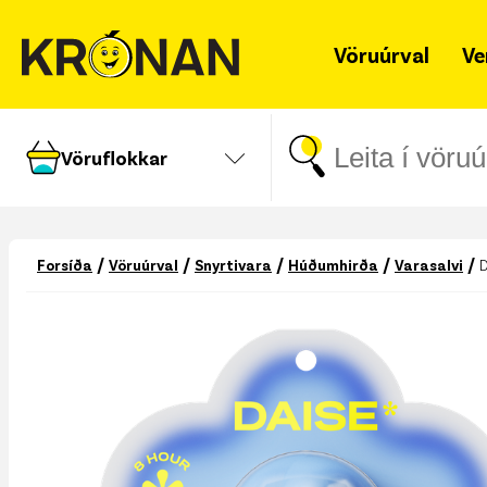
Vöruúrval
Ve
Vöruflokkar
/
/
/
/
/
Forsíða
Vöruúrval
Snyrtivara
Húðumhirða
Varasalvi
D