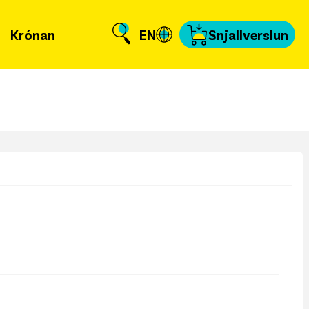
Krónan
EN
Snjallverslun
Krónuna
 er að frétta?
llverslun
nnað og skundað
, tengiliðir & fyrir
miðla
fakort
a að kvittun
a samband