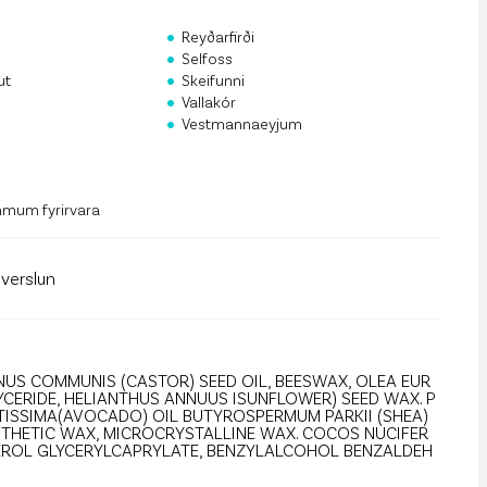
rf og mannauður
•
Reyðarfirði
•
an Public API
Selfoss
•
ut
Skeifunni
•
 á póstlista
Vallakór
•
Vestmannaeyjum
mmum fyrirvara
llverslun
NUS COMMUNIS (CASTOR) SEED OIL, BEESWAX, OLEA EUR
LYCERIDE, HELIANTHUS ANNUUS ISUNFLOWER) SEED WAX. P
TISSIMA(AVOCADO) OIL BUTYROSPERMUM PARKII (SHEA)
YNTHETIC WAX, MICROCRYSTALLINE WAX. COCOS NUCIFER
EROL GLYCERYLCAPRYLATE, BENZYLALCOHOL BENZALDEH