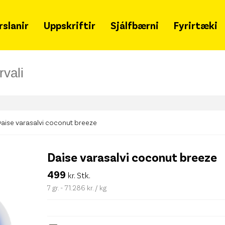
rslanir
Uppskriftir
Sjálfbærni
Fyrirtæki
Grænir mánudagar
Um 
Samfélagsleg ábyrgð
Hvað
Sjálfbærniskýrsla
Snja
Lýðheilsa
Ska
aise varasalvi coconut breeze
Tímalína
Merki
fjöl
Daise varasalvi coconut breeze
Matarsóun
Gja
499
kr. Stk.
Styrkir
Leit
7 gr. - 71.286 kr. / kg
Merkileg merki
Haf
Svansvottun