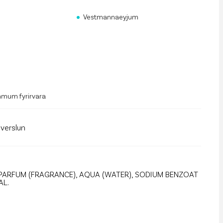
rf og mannauður
•
Vestmannaeyjum
an Public API
 á póstlista
mmum fyrirvara
llverslun
 PARFUM (FRAGRANCE), AQUA (WATER), SODIUM BENZOAT
AL.