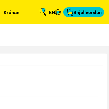
Krónan
EN
Snjallverslun
Krónuna
 er að frétta?
llverslun
nnað og skundað
, tengiliðir & fyrir
miðla
fakort
a að kvittun
a samband