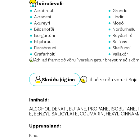
Stö
Í vöruúrvali:
•
•
Akrabraut
Granda
•
•
Krón
Akranesi
Lindir
•
•
Akureyri
Mosó
•
•
Skrá
Bíldshöfði
Norðurhellu
•
•
Borgartúni
Reyðarfirði
•
•
Fitjabraut
Selfoss
•
•
Flatahrauni
Skeifunni
•
•
Grafarholti
Vallakór
Ath. að framboð vöru í verslun getur breyst með skö
Skráðu þig inn
Til að skoða vörur í Snja
Innihald:
ALCOHOL DENAT., BUTANE, PROPANE, ISOBUTANE,
E, BENZYL SALICYLATE, COUMARIN, HEXYL CINNAM
Upprunaland:
Kína