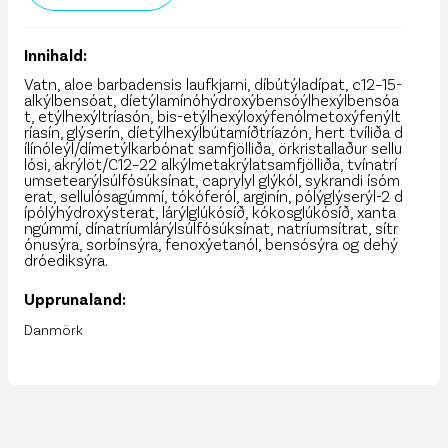
Innihald:
Vatn, aloe barbadensis laufkjarni, díbútýladípat, c12–15-
alkýlbensóat, díetýlamínóhýdroxýbensóýlhexýlbensóa
t, etýlhexýltríasón, bis-etýlhexýloxýfenólmetoxýfenýlt
ríasín, glýserín, díetýlhexýlbútamíðtríazón, hert tvíliða d
ílínóleýl/dímetýlkarbónat samfjölliða, örkristallaður sellu
lósi, akrýlöt/C12–22 alkýlmetakrýlatsamfjölliða, tvínatrí
umsetearýlsúlfósúksínat, caprylyl glýkól, sykrandi ísóm
erat, sellulósagúmmí, tókóferól, arginín, pólýglýserýl-2 d
ípólýhýdroxýsterat, lárýlglúkósíð, kókosglúkósíð, xanta
ngúmmí, dínatríumlárýlsúlfósúksínat, natríumsítrat, sítr
ónusýra, sorbínsýra, fenoxýetanól, bensósýra og dehý
dróediksýra.
Upprunaland:
Danmörk