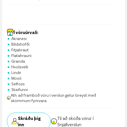
Í vöruúrvali:
•
Akranesi
•
Bíldshöfði
•
Fitjabraut
•
Flatahrauni
•
Granda
•
Hvolsvelli
•
Lindir
•
Mosó
•
Selfoss
•
Skeifunni
Ath. að framboð vöru í verslun getur breyst með
skömmum fyrirvara
Skráðu þig
Til að skoða vörur í
inn
Snjallverslun