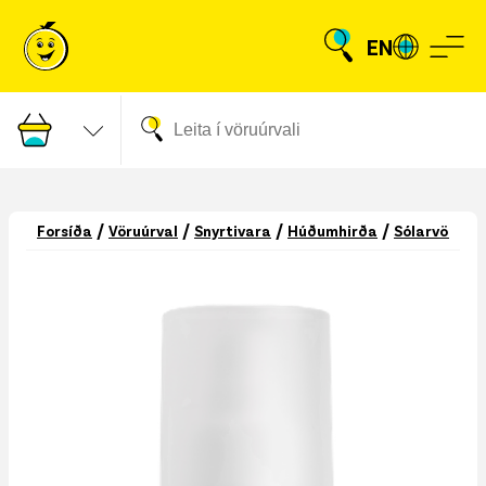
EN
/
/
/
/
/
Forsíða
Vöruúrval
Snyrtivara
Húðumhirða
Sólarvörur