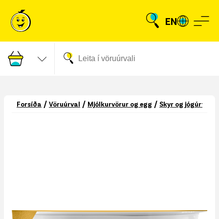
EN
/
/
/
/
Forsíða
Vöruúrval
Mjólkurvörur og egg
Skyr og jógúrt
S