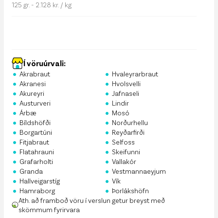
125 gr. - 2.128 kr. / kg
Í vöruúrvali:
•
•
Akrabraut
Hvaleyrarbraut
•
•
Akranesi
Hvolsvelli
•
•
Akureyri
Jafnaseli
•
•
Austurveri
Lindir
•
•
Árbæ
Mosó
•
•
Bíldshöfði
Norðurhellu
•
•
Borgartúni
Reyðarfirði
•
•
Fitjabraut
Selfoss
•
•
Flatahrauni
Skeifunni
•
•
Grafarholti
Vallakór
•
•
Granda
Vestmannaeyjum
•
•
Hallveigarstíg
Vík
•
•
Hamraborg
Þorlákshöfn
Ath. að framboð vöru í verslun getur breyst með
skömmum fyrirvara