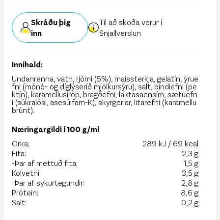
Skráðu þig
Til að skoða vörur í
inn
Snjallverslun
Innihald:
Undanrenna, vatn, rjómi (5%), maíssterkja, gelatín, ýrue
fni (mónó- og díglýseríð mjólkursýru), salt, bindiefni (pe
ktín), karamellusíróp, bragðefni, laktasaensím, sætuefn
i (súkralósi, asesúlfam-K), skyrgerlar, litarefni (karamellu
brúnt).
Næringargildi í 100 g/ml
Orka:
289 kJ / 69 kcal
Fita:
2,3 g
-Þar af mettuð fita:
1,5 g
Kolvetni:
3,5 g
-Þar af sykurtegundir:
2,8 g
Prótein:
8,6 g
Salt:
0,2 g