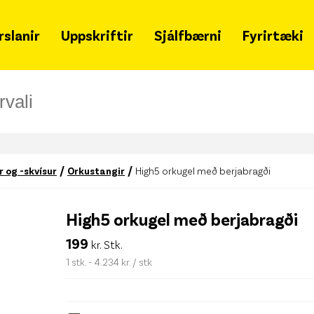
rslanir
Uppskriftir
Sjálfbærni
Fyrirtæki
Grænir mánudagar
Um 
Samfélagsleg ábyrgð
Hvað
Sjálfbærniskýrsla
Snja
Lýðheilsa
Ska
/
/
 og -skvísur
Orkustangir
High5 orkugel með berjabragði
Tímalína
Merki
fjöl
High5 orkugel með berjabragði
Matarsóun
Gja
199
kr. Stk.
Styrkir
Leit
1 stk. - 4.234 kr. / stk
Merkileg merki
Haf
Svansvottun