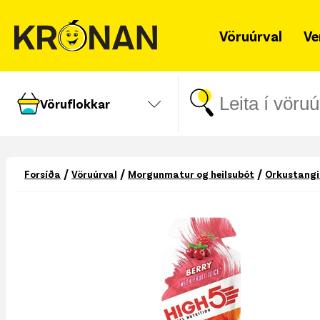
Vöruúrval
Ve
Vöruflokkar
/
/
/
Forsíða
Vöruúrval
Morgunmatur og heilsubót
Orkustangir