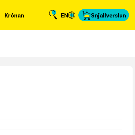
Krónan
EN
Snjallverslun
Krónuna
 er að frétta?
llverslun
nnað og skundað
, tengiliðir & fyrir
miðla
fakort
a að kvittun
a samband