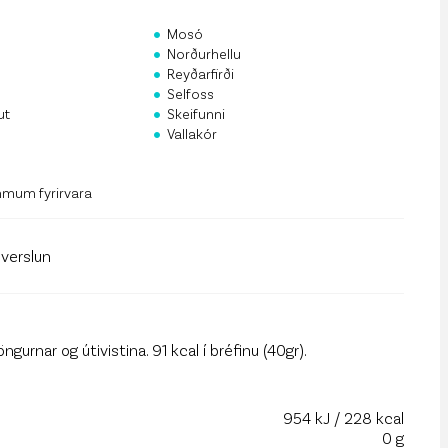
rf og mannauður
•
Mosó
•
an Public API
Norðurhellu
•
Reyðarfirði
•
 á póstlista
Selfoss
•
ut
Skeifunni
•
Vallakór
mmum fyrirvara
llverslun
gurnar og útivistina. 91 kcal í bréfinu (40gr).
954 kJ / 228 kcal
0 g