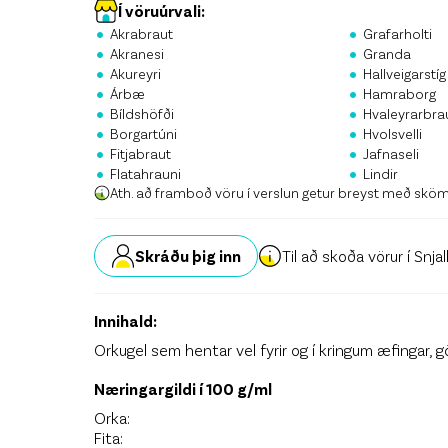
Stö
Í vöruúrvali:
•
•
Akrabraut
Grafarholti
•
•
Krón
Akranesi
Granda
•
•
Akureyri
Hallveigarstíg
•
•
Skrá
Árbæ
Hamraborg
•
•
Bíldshöfði
Hvaleyrarbra
•
•
Borgartúni
Hvolsvelli
•
•
Fitjabraut
Jafnaseli
•
•
Flatahrauni
Lindir
Ath. að framboð vöru í verslun getur breyst með skö
Skráðu þig inn
Til að skoða vörur í Snja
Innihald:
Orkugel sem hentar vel fyrir og í kringum æfingar, gön
Næringargildi í 100 g/ml
Orka:
Fita: