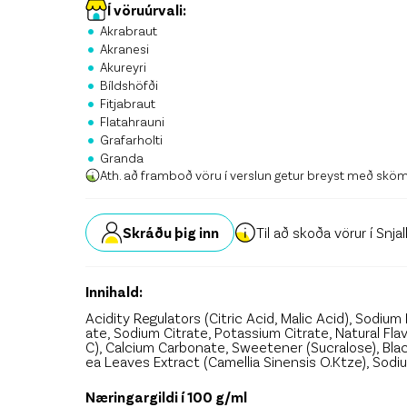
Stö
Í vöruúrvali:
•
Akrabraut
•
Krón
Akranesi
•
Akureyri
•
Skrá
Bíldshöfði
•
Fitjabraut
•
Flatahrauni
•
Grafarholti
•
Granda
Ath. að framboð vöru í verslun getur breyst með skö
Skráðu þig inn
Til að skoða vörur í Snja
Innihald:
Acidity Regulators (Citric Acid, Malic Acid), Sodiu
ate, Sodium Citrate, Potassium Citrate, Natural Fl
C), Calcium Carbonate, Sweetener (Sucralose), Bl
ea Leaves Extract (Camellia Sinensis O.Ktze), Sodi
Næringargildi í 100 g/ml