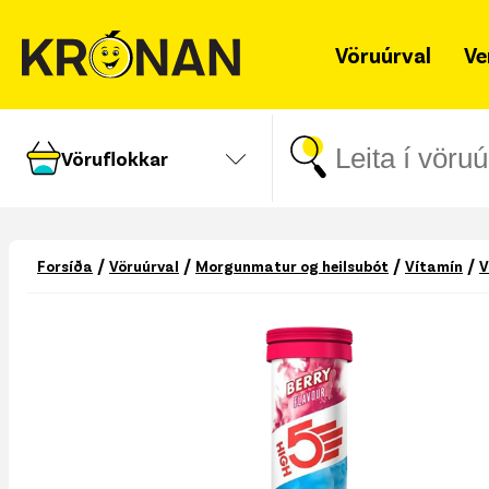
Vöruúrval
Ve
Vöruflokkar
/
/
/
/
Forsíða
Vöruúrval
Morgunmatur og heilsubót
Vítamín
V