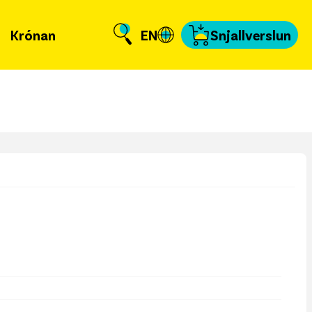
Krónan
EN
Snjallverslun
Krónuna
 er að frétta?
llverslun
nnað og skundað
, tengiliðir & fyrir
miðla
fakort
a að kvittun
a samband