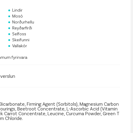
rf og mannauður
•
Lindir
•
an Public API
Mosó
•
Norðurhellu
•
 á póstlista
Reyðarfirði
•
Selfoss
•
Skeifunni
•
Vallakór
mmum fyrirvara
llverslun
m Bicarbonate, Firming Agent (Sorbitols), Magnesium Carbon
avourings, Beetroot Concentrate, L-Ascorbic Acid (Vitamin
ack Carrot Concentrate, Leucine, Curcuma Powder, Green T
um Chloride.