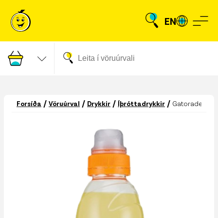
EN
/
/
/
/
Forsíða
Vöruúrval
Drykkir
Íþróttadrykkir
Gatorade lem