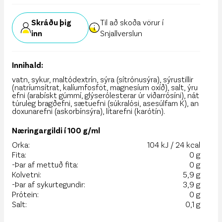
Skráðu þig
Til að skoða vörur í
inn
Snjallverslun
Innihald:
vatn, sykur, maltódextrín, sýra (sítrónusýra), sýrustillir
(natríumsítrat, kalíumfosföt, magnesíum oxíð), salt, ýru
efni (arabískt gúmmí, glýserólesterar úr viðarrósíni), nát
túruleg bragðefni, sætuefni (súkralósi, asesúlfam K), an
doxunarefni (askorbínsýra), litarefni (karótín).
Næringargildi í 100 g/ml
Orka:
104 kJ / 24 kcal
Fita:
0 g
-Þar af mettuð fita:
0 g
Kolvetni:
5,9 g
-Þar af sykurtegundir:
3,9 g
Prótein:
0 g
Salt:
0,1 g