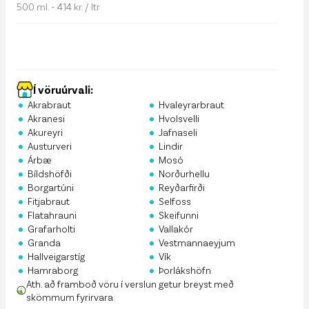
500 ml. - 414 kr. / ltr
Í vöruúrvali:
•
•
Akrabraut
Hvaleyrarbraut
•
•
Akranesi
Hvolsvelli
•
•
Akureyri
Jafnaseli
•
•
Austurveri
Lindir
•
•
Árbæ
Mosó
•
•
Bíldshöfði
Norðurhellu
•
•
Borgartúni
Reyðarfirði
•
•
Fitjabraut
Selfoss
•
•
Flatahrauni
Skeifunni
•
•
Grafarholti
Vallakór
•
•
Granda
Vestmannaeyjum
•
•
Hallveigarstíg
Vík
•
•
Hamraborg
Þorlákshöfn
Ath. að framboð vöru í verslun getur breyst með
skömmum fyrirvara